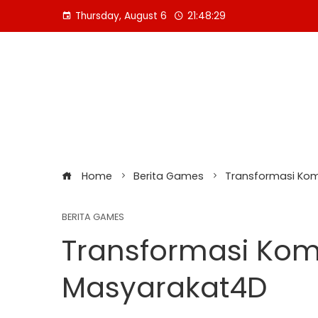
Skip
Thursday, August 6
21:48:29
to
content
Home
Berita Games
Transformasi Kom
BERITA GAMES
Transformasi Kom
Masyarakat4D