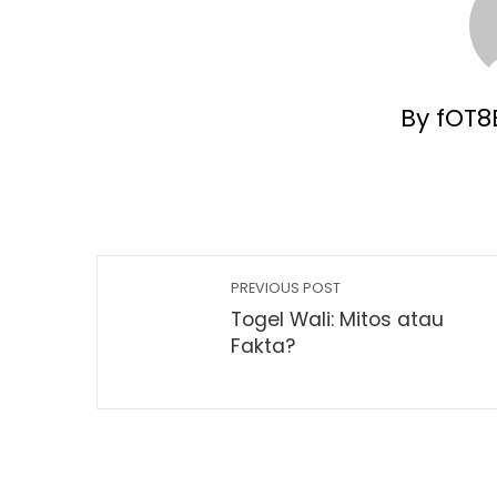
By fOT
PREVIOUS POST
Togel Wali: Mitos atau
Fakta?