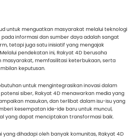
ud untuk menguatkan masyarakat melalui teknologi
n pada informasi dan sumber daya adalah sangat
m, tetapi juga satu inisiatif yang mengajak
 Melalui pendekatan ini, Rakyat 4D berusaha
 masyarakat, memfasilitasi keterbukaan, serta
mbilan keputusan.
p kebutuhan untuk mengintegrasikan inovasi dalam
n potensi siber, Rakyat 4D menawarkan media yang
paikan masukan, dan terlibat dalam isu-isu yang
beri kesempatan ide-ide baru untuk muncul,
ial yang dapat menciptakan transformasi baik.
 yang dihadapi oleh banyak komunitas, Rakyat 4D