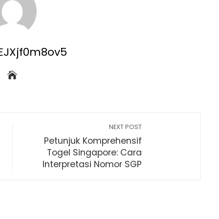
8EJXjf0m8ov5
NEXT POST
Petunjuk Komprehensif
Togel Singapore: Cara
Interpretasi Nomor SGP