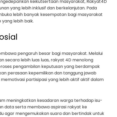
 mengedepankan keikutsertaan masyarakat, Rakyat4D
 yang lebih inklusif dan berkelanjutan. Pada
embuka lebih banyak kesempatan bagi masyarakat
yang lebih baik.
osial
membawa pengaruh besar bagi masyarakat. Melalui
an secara lebih luas luas, rakyat 4D menolong
di proses pengambilan keputusan yang berdampak
lkan perasaan kepemilikan dan tanggung jawab
memotivasi partisipasi yang lebih aktif aktif dalam
alam meningkatkan kesadaran warga terhadap isu-
kan data serta membawa aspirasi rakyat ke
du agar mengemukakan suara dan bertindak untuk