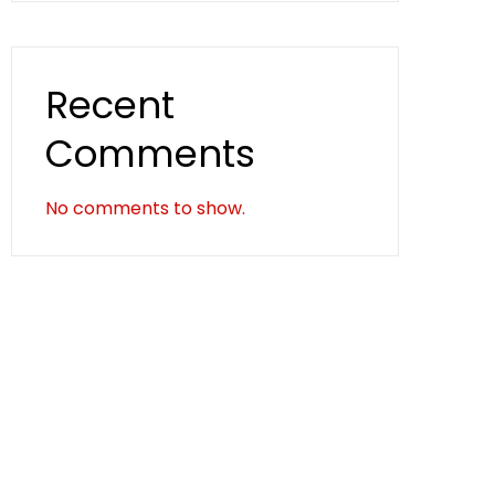
Recent
Comments
No comments to show.