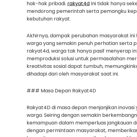
hak-hak pribadi.
rakyat4d
Ini tidak hanya sek
mendorong pemerintah serta pemangku kepen
kebutuhan rakyat.
Akhirnya, dampak perubahan masyarakat ini t
warga yang semakin penuh perhatian serta p
rakyat4d, warga tak hanya pasif menyerap info
memproduksi solusi untuk permasalahan mere
kreativitas sosial dapat tumbuh, memungkinka
dihadapi dari oleh masyarakat saat ini.
### Masa Depan Rakyat4D
Rakyat4D di masa depan menjanjikan inovasi
warga. Seiring dengan semakin berkembangnya 
kemampuan dalam memperluas jangkauan da
dengan permintaan masyarakat, memberikan a