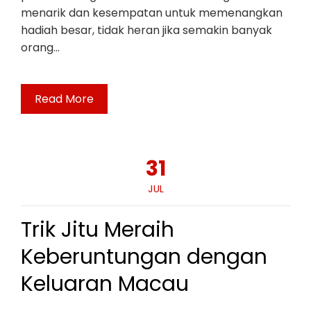
menarik dan kesempatan untuk memenangkan
hadiah besar, tidak heran jika semakin banyak
orang…
Read More
31
JUL
Trik Jitu Meraih
Keberuntungan dengan
Keluaran Macau