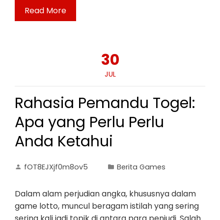
Read More
30
JUL
Rahasia Pemandu Togel:
Apa yang Perlu Perlu
Anda Ketahui
fOT8EJXjf0m8ov5
Berita Games
Dalam alam perjudian angka, khususnya dalam
game lotto, muncul beragam istilah yang sering
sering kali jadi topik di antara para penjudi. Salah