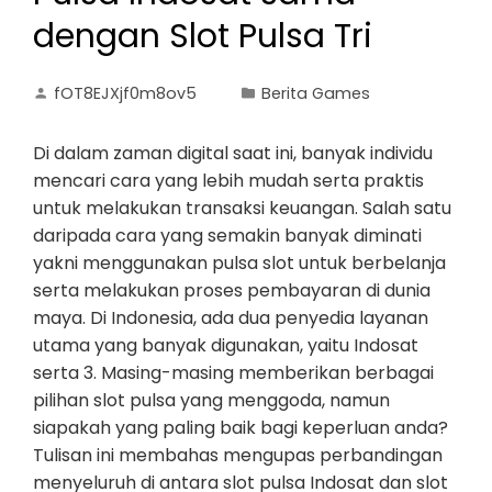
dengan Slot Pulsa Tri
fOT8EJXjf0m8ov5
Berita Games
Di dalam zaman digital saat ini, banyak individu
mencari cara yang lebih mudah serta praktis
untuk melakukan transaksi keuangan. Salah satu
daripada cara yang semakin banyak diminati
yakni menggunakan pulsa slot untuk berbelanja
serta melakukan proses pembayaran di dunia
maya. Di Indonesia, ada dua penyedia layanan
utama yang banyak digunakan, yaitu Indosat
serta 3. Masing-masing memberikan berbagai
pilihan slot pulsa yang menggoda, namun
siapakah yang paling baik bagi keperluan anda?
Tulisan ini membahas mengupas perbandingan
menyeluruh di antara slot pulsa Indosat dan slot