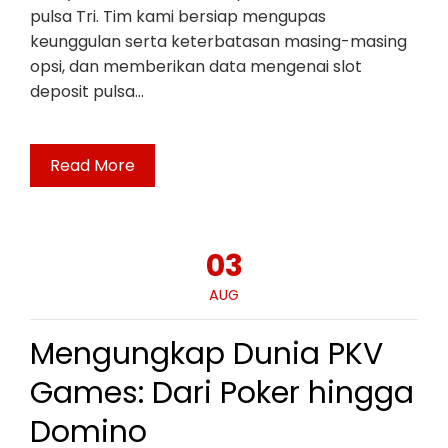
pulsa Tri. Tim kami bersiap mengupas
keunggulan serta keterbatasan masing-masing
opsi, dan memberikan data mengenai slot
deposit pulsa…
Read More
03
AUG
Mengungkap Dunia PKV
Games: Dari Poker hingga
Domino