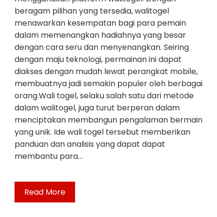
beragam pilihan yang tersedia, walitogel
menawarkan kesempatan bagi para pemain
dalam memenangkan hadiahnya yang besar
dengan cara seru dan menyenangkan. Seiring
dengan maju teknologi, permainan ini dapat
diakses dengan mudah lewat perangkat mobile,
membuatnya jadi semakin populer oleh berbagai
orang.Wali togel, selaku salah satu dari metode
dalam walitogel, juga turut berperan dalam
menciptakan membangun pengalaman bermain
yang unik. Ide wali togel tersebut memberikan
panduan dan analisis yang dapat dapat
membantu para…
Read More