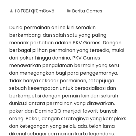
fOT8EJXjf0m8ov5
Berita Games
Dunia permainan online kini semakin
berkembang, dan salah satu yang paling
menarik perhatian adalah PKV Games. Dengan
berbagai pilihan permainan yang tersedia, mulai
dari poker hingga domino, PKV Games
menawarkan pengalaman bermain yang seru
dan menegangkan bagi para penggemarnya.
Tidak hanya sekadar permainan, tetapi juga
sebuah kesempatan untuk bersosialisasi dan
berkompetisi dengan pemain lain dari seluruh
dunia.Di antara permainan yang ditawarkan,
poker dan DominoQQ menjadi favorit banyak
orang. Poker, dengan strateginya yang kompleks
dan ketegangan yang selalu ada, telah lama
dikenal sebagai permainan kartu legendaris.