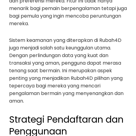
dan preferensi mereka. Fitur ini tidak hanya
menarik bagi pemain berpengalaman tetapi juga
bagi pemula yang ingin mencoba peruntungan
mereka.
Sistem keamanan yang diterapkan di Rubah4D
juga menjadi salah satu keunggulan utama.
Dengan perlindungan data yang kuat dan
transaksi yang aman, pengguna dapat merasa
tenang saat bermain. Ini merupakan aspek
penting yang menjadikan Rubah4D pilihan yang
tepercaya bagi mereka yang mencari
pengalaman bermain yang menyenangkan dan
aman.
Strategi Pendaftaran dan
Penggunaan