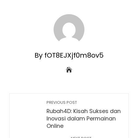
By fOT8EJXjf0m8ov5
PREVIOUS POST
Rubah4D: Kisah Sukses dan
Inovasi dalam Permainan
Online