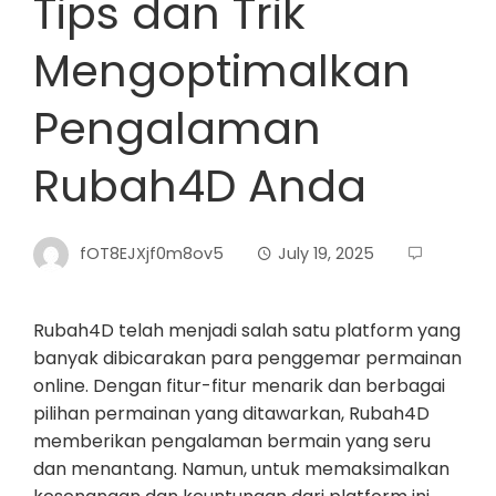
Tips dan Trik
Mengoptimalkan
Pengalaman
Rubah4D Anda
fOT8EJXjf0m8ov5
July 19, 2025
Rubah4D telah menjadi salah satu platform yang
banyak dibicarakan para penggemar permainan
online. Dengan fitur-fitur menarik dan berbagai
pilihan permainan yang ditawarkan, Rubah4D
memberikan pengalaman bermain yang seru
dan menantang. Namun, untuk memaksimalkan