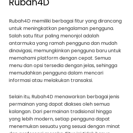
Rubah4D
Rubah4D memiliki berbagai fitur yang dirancang
untuk meningkatkan pengalaman pengguna.
Salah satu fitur paling menonjol adalah
antarmuka yang ramah pengguna dan mudah
dinavigasi, memungkinkan pengguna baru untuk
memahami platform dengan cepat. Semua
menu dan opsi tersedia dengan jelas, sehingga
memudahkan pengguna dalam mencari
informasi atau melakukan transaksi.
Selain itu, Rubah4D menawarkan berbagai jenis
permainan yang dapat diakses oleh semua
kalangan. Dari permainan tradisional hingga
yang lebih modern, setiap pengguna dapat
menemukan sesuatu yang sesuai dengan minat