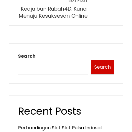
NEXT POST
Keajaiban Rubah4D: Kunci
Menuju Kesuksesan Online
Search
Search
Recent Posts
Perbandingan Slot Slot Pulsa Indosat