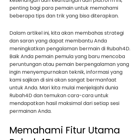
kesenangan dan keuntungan dari platform ini,
penting bagi para pemain untuk memahami
beberapa tips dan trik yang bisa diterapkan.
Dalam artikel ini, kita akan membahas strategi
dan saran yang dapat membantu Anda
meningkatkan pengalaman bermain di Rubah4D.
Baik Anda pemain pemula yang baru mencoba
peruntungan atau pemain berpengalaman yang
ingin menyempurnakan teknik, informasi yang
kami sajikan di sini akan sangat bermanfaat
untuk Anda. Mari kita mulai menjelajahi dunia
Rubah4D dan temukan cara-cara untuk
mendapatkan hasil maksimal dari setiap sesi
permainan Anda.
Memahami Fitur Utama