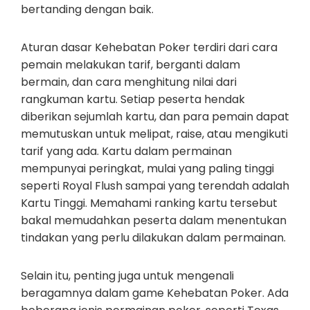
bertanding dengan baik.
Aturan dasar Kehebatan Poker terdiri dari cara
pemain melakukan tarif, berganti dalam
bermain, dan cara menghitung nilai dari
rangkuman kartu. Setiap peserta hendak
diberikan sejumlah kartu, dan para pemain dapat
memutuskan untuk melipat, raise, atau mengikuti
tarif yang ada. Kartu dalam permainan
mempunyai peringkat, mulai yang paling tinggi
seperti Royal Flush sampai yang terendah adalah
Kartu Tinggi. Memahami ranking kartu tersebut
bakal memudahkan peserta dalam menentukan
tindakan yang perlu dilakukan dalam permainan.
Selain itu, penting juga untuk mengenali
beragamnya dalam game Kehebatan Poker. Ada