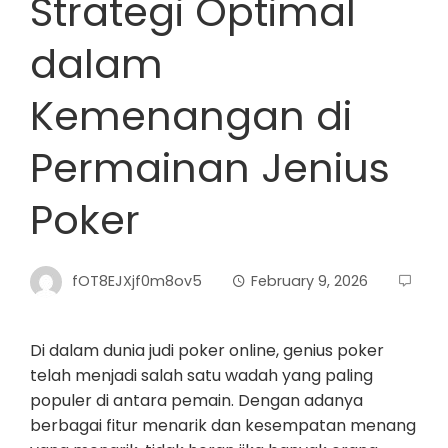
Strategi Optimal
dalam
Kemenangan di
Permainan Jenius
Poker
fOT8EJXjf0m8ov5
February 9, 2026
Di dalam dunia judi poker online, genius poker
telah menjadi salah satu wadah yang paling
populer di antara pemain. Dengan adanya
berbagai fitur menarik dan kesempatan menang