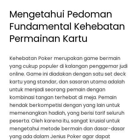
Mengetahui Pedoman
Fundamental Kehebatan
Permainan Kartu
Kehebatan Poker merupakan game bermain
yang cukup populer di kalangan penggemar judi
online. Game ini diadakan dengan satu set deck
kartu yang standar, dan sasaran utama adalah
untuk menjadi seorang pemain dengan
kombinasi tangan terhebat di meja. Pemain
hendak berkompetisi dengan yang lain untuk
memenangkan hadiah, yang berisi tarif seluruh
peserta. Oleh karena itu, sangat krusial untuk
mengetahui metode bermain dan dasar-dasar
yang ada dalam Jenius Poker agar dapat