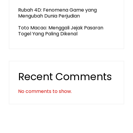
Rubah 4D: Fenomena Game yang
Mengubah Dunia Perjudian
Toto Macao: Menggali Jejak Pasaran
Togel Yang Paling Dikenal
Recent Comments
No comments to show.