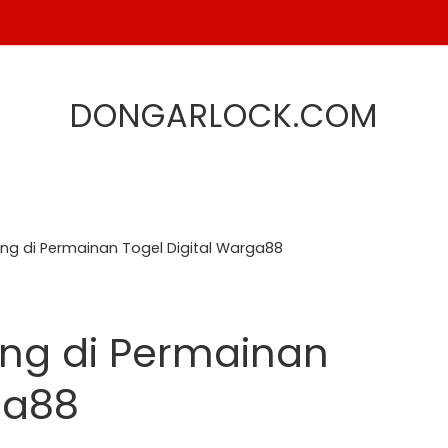
DONGARLOCK.COM
ang di Permainan Togel Digital Warga88
ang di Permainan
ga88