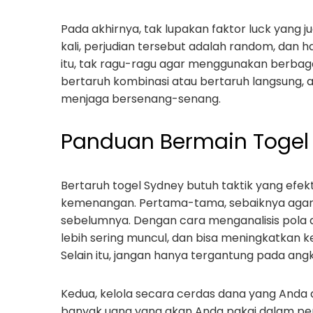
Pada akhirnya, tak lupakan faktor luck yang j
kali, perjudian tersebut adalah random, dan h
itu, tak ragu-ragu agar menggunakan berbagai
bertaruh kombinasi atau bertaruh langsung
menjaga bersenang-senang.
Panduan Bermain Togel 
Bertaruh togel Sydney butuh taktik yang ef
kemenangan. Pertama-tama, sebaiknya agar 
sebelumnya. Dengan cara menganalisis pola
lebih sering muncul, dan bisa meningkatkan 
Selain itu, jangan hanya tergantung pada ang
Kedua, kelola secara cerdas dana yang Anda 
banyak uang yang akan Anda pakai dalam perm