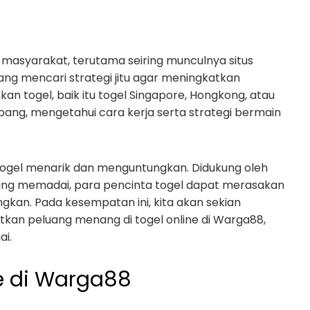
n masyarakat, terutama seiring munculnya situs
ng mencari strategi jitu agar meningkatkan
togel, baik itu togel Singapore, Hongkong, atau
bang, mengetahui cara kerja serta strategi bermain
gel menarik dan menguntungkan. Didukung oleh
yang memadai, para pencinta togel dapat merasakan
gkan. Pada kesempatan ini, kita akan sekian
kan peluang menang di togel online di Warga88,
ai.
e di Warga88