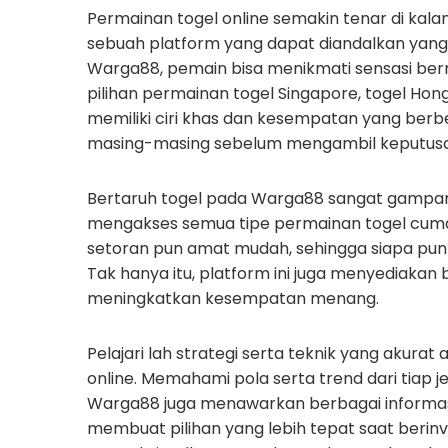
Permainan togel online semakin tenar di kal
sebuah platform yang dapat diandalkan yang
Warga88, pemain bisa menikmati sensasi ber
pilihan permainan togel Singapore, togel Hongk
memiliki ciri khas dan kesempatan yang berb
masing-masing sebelum mengambil keputusa
Bertaruh togel pada Warga88 sangat gampan
mengakses semua tipe permainan togel cuma 
setoran pun amat mudah, sehingga siapa pun b
Tak hanya itu, platform ini juga menyediakan
meningkatkan kesempatan menang.
Pelajari lah strategi serta teknik yang akur
online. Memahami pola serta trend dari tiap j
Warga88 juga menawarkan berbagai informas
membuat pilihan yang lebih tepat saat berin