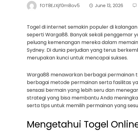
fOT8EJXjf0m8ov5
June 13, 2026
Togel di internet semakin populer di kalanga
seperti Warga88. Banyak sekali penggemar ya
peluang kemenangan mereka dalam memainkan 
Sydney. Di dunia perjudian yang terus berkem
merupakan kunci untuk mencapai sukses.
Warga88 menawarkan berbagai permainan to
berbagai metode permainan serta fasilitas 
sensasi bermain yang lebih seru dan menegan
strategi yang bisa membantu Anda meningkat
serta tips untuk memilih permainan yang sesu
Mengetahui Togel Onlin