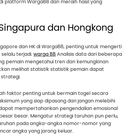
 platform Warga88 dan meraih hasil yang
e Singapura dan Hongkong
ngapore dan HK di Warga88, penting untuk mengerti
elalu terjadi.
warga 88
Analisis data dari beberapa
ng pemain mengetahui tren dan kemungkinan
n melihat statistik statistik pemain dapat
strategi.
ah faktor penting untuk bermain togel secara
maksimum yang siap dipasang dan jangan melebihi
n dapat mempertahankan pengendalian emosional
sar besar. Mengatur strategi taruhan pun perlu,
aruhan pada angka-angka nomor-nomor yang
incar angka yang jarang keluar.