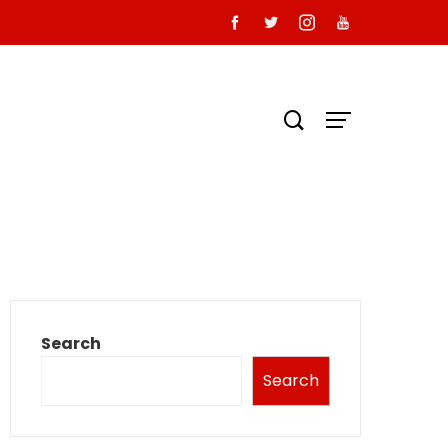
Search
Search