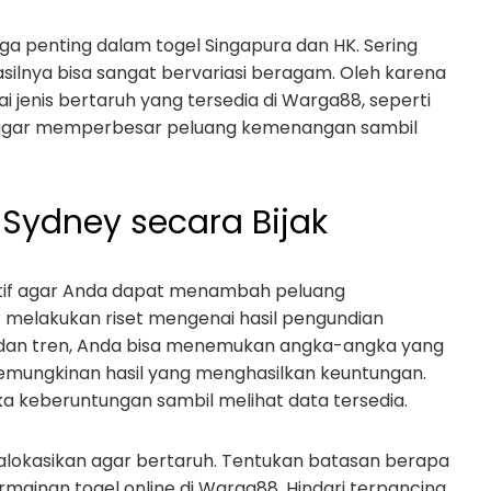
uga penting dalam togel Singapura dan HK. Sering
asilnya bisa sangat bervariasi beragam. Oleh karena
 jenis bertaruh yang tersedia di Warga88, seperti
, agar memperbesar peluang kemenangan sambil
Sydney secara Bijak
ektif agar Anda dapat menambah peluang
melakukan riset mengenai hasil pengundian
 dan tren, Anda bisa menemukan angka-angka yang
kemungkinan hasil yang menghasilkan keuntungan.
ka keberuntungan sambil melihat data tersedia.
alokasikan agar bertaruh. Tentukan batasan berapa
ainan togel online di Warga88. Hindari terpancing