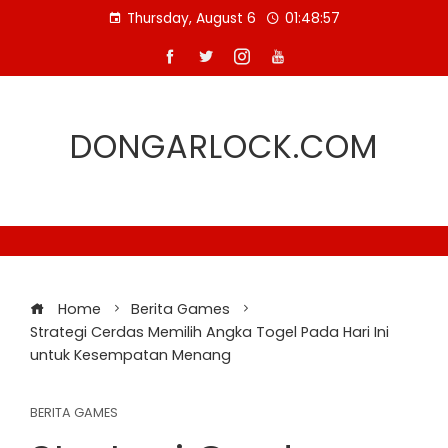
Skip
Thursday, August 6
01:48:57
to
content
DONGARLOCK.COM
Home
Berita Games
Strategi Cerdas Memilih Angka Togel Pada Hari Ini
untuk Kesempatan Menang
BERITA GAMES