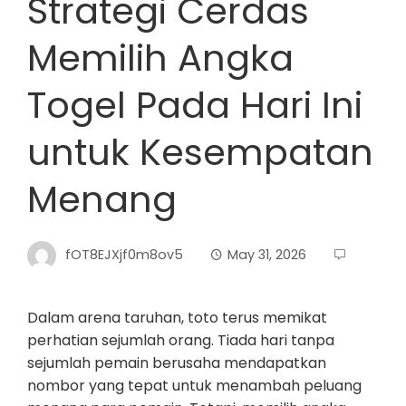
Strategi Cerdas
Memilih Angka
Togel Pada Hari Ini
untuk Kesempatan
Menang
fOT8EJXjf0m8ov5
May 31, 2026
Dalam arena taruhan, toto terus memikat
perhatian sejumlah orang. Tiada hari tanpa
sejumlah pemain berusaha mendapatkan
nombor yang tepat untuk menambah peluang