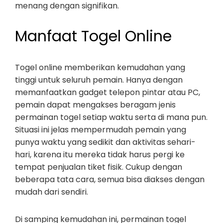
menang dengan signifikan.
Manfaat Togel Online
Togel online memberikan kemudahan yang
tinggi untuk seluruh pemain. Hanya dengan
memanfaatkan gadget telepon pintar atau PC,
pemain dapat mengakses beragam jenis
permainan togel setiap waktu serta di mana pun.
Situasi ini jelas mempermudah pemain yang
punya waktu yang sedikit dan aktivitas sehari-
hari, karena itu mereka tidak harus pergi ke
tempat penjualan tiket fisik. Cukup dengan
beberapa tata cara, semua bisa diakses dengan
mudah dari sendiri.
Di samping kemudahan ini, permainan togel