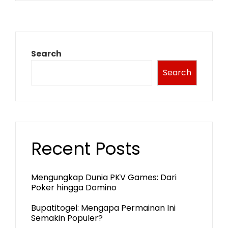
Search
Search
Recent Posts
Mengungkap Dunia PKV Games: Dari
Poker hingga Domino
Bupatitogel: Mengapa Permainan Ini
Semakin Populer?