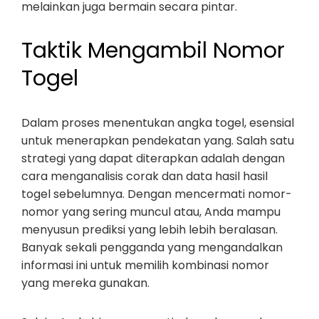
melainkan juga bermain secara pintar.
Taktik Mengambil Nomor
Togel
Dalam proses menentukan angka togel, esensial
untuk menerapkan pendekatan yang. Salah satu
strategi yang dapat diterapkan adalah dengan
cara menganalisis corak dan data hasil hasil
togel sebelumnya. Dengan mencermati nomor-
nomor yang sering muncul atau, Anda mampu
menyusun prediksi yang lebih lebih beralasan.
Banyak sekali pengganda yang mengandalkan
informasi ini untuk memilih kombinasi nomor
yang mereka gunakan.