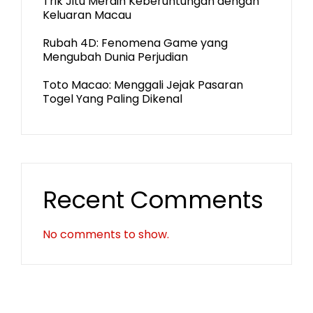
Trik Jitu Meraih Keberuntungan dengan
Keluaran Macau
Rubah 4D: Fenomena Game yang
Mengubah Dunia Perjudian
Toto Macao: Menggali Jejak Pasaran
Togel Yang Paling Dikenal
Recent Comments
No comments to show.