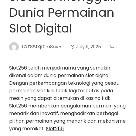
Dunia Permainan
Slot Digital
fOT8EJXjf0m8ov5
July 11, 2025
Slot256 telah menjadi nama yang semakin
dikenal dalam dunia permainan slot digital.
Dengan perkembangan teknologi yang pesat,
permainan slot kini tidak lagi terbatas pada
mesin yang dapat ditemukan di kasino fisik.
Slot256 memberikan pengalaman bermain yang
menarik dan inovatif, menghadirkan berbagai
pilihan permainan yang menarik dan mekanisme
yang memikat.
Slot256