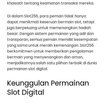
khawatir tentang keamanan transaksi mereka.
Di dalam Slot256, para pemain tidak hanya
dapat menikmati keseruan bermain slot, tetapi
juga berpeluang untuk memenangkan hadiah
besar. Dengan sistem permainan yang adil dan
transparan, semua pemain memiliki kesempatan
yang sama untuk meraih kemenangan. Slot256
berkomitmen untuk memberikan pengalaman
bermain yang menyenangkan dan aman,
menjadikannya salah satu pilihan terbaik di dunia
permainan slot digital.
Keunggulan Permainan
Slot Digital