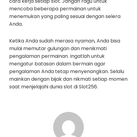
cara kerja setiap slot. Jangan ragu untuk
mencoba beberapa permainan untuk
menemukan yang paling sesuai dengan selera
Anda.
Ketika Anda sudah merasa nyaman, Anda bisa
mulai memutar gulungan dan menikmati
pengalaman permainan. Ingatlah untuk
mengatur batasan dalam bermain agar
pengalaman Anda tetap menyenangkan. Selalu
mainkan dengan bijak dan nikmati setiap momen
saat menjelajahi dunia slot di Slot256.