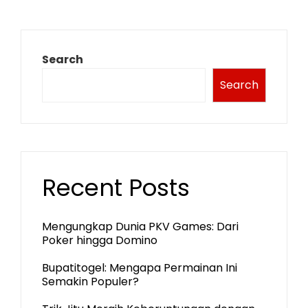
Search
Search
Recent Posts
Mengungkap Dunia PKV Games: Dari
Poker hingga Domino
Bupatitogel: Mengapa Permainan Ini
Semakin Populer?