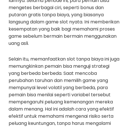
lainnya. Selama periode ini, para pemain bisa
mengetes berbagai ciri, seperti bonus dan
putaran gratis tanpa biaya, yang biasanya
langsung dalam game slot nyata. Ini memberikan
kesempatan yang baik bagi memahami proses
game sebelum bermain bermain menggunakan
uang asli.
Selain itu, memanfaatkan slot tanpa biaya ini juga
memungkinkan pemain bisa menguji strategi
yang berbeda berbeda. Saat mencoba
perubahan taruhan dan memilih game yang
mempunyai level volatil yang berbeda, para
pemain bisa menilai seperti variabel tersebut
mempengaruhi peluang kemenangan mereka
dalam menang. Hal ini adalah cara yang efektif
efektif untuk memahami mengenai risiko serta
peluang keuntungan, tanpa harus mengalami