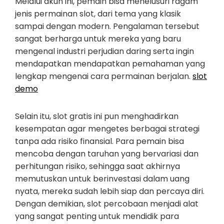
Melalui akun ini, pemain bisa menelusuri ragam
jenis permainan slot, dari tema yang klasik
sampai dengan modern. Pengalaman tersebut
sangat berharga untuk mereka yang baru
mengenal industri perjudian daring serta ingin
mendapatkan mendapatkan pemahaman yang
lengkap mengenai cara permainan berjalan.
slot
demo
Selain itu, slot gratis ini pun menghadirkan
kesempatan agar mengetes berbagai strategi
tanpa ada risiko finansial. Para pemain bisa
mencoba dengan taruhan yang bervariasi dan
perhitungan risiko, sehingga saat akhirnya
memutuskan untuk berinvestasi dalam uang
nyata, mereka sudah lebih siap dan percaya diri.
Dengan demikian, slot percobaan menjadi alat
yang sangat penting untuk mendidik para