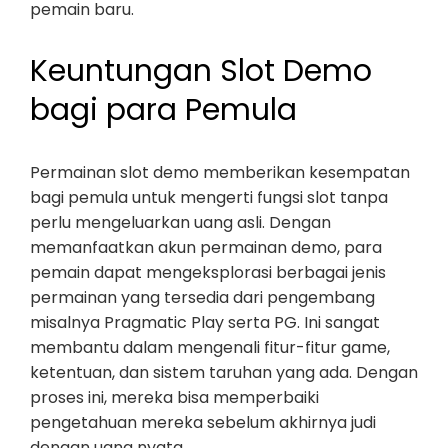
pemain baru.
Keuntungan Slot Demo
bagi para Pemula
Permainan slot demo memberikan kesempatan
bagi pemula untuk mengerti fungsi slot tanpa
perlu mengeluarkan uang asli. Dengan
memanfaatkan akun permainan demo, para
pemain dapat mengeksplorasi berbagai jenis
permainan yang tersedia dari pengembang
misalnya Pragmatic Play serta PG. Ini sangat
membantu dalam mengenali fitur-fitur game,
ketentuan, dan sistem taruhan yang ada. Dengan
proses ini, mereka bisa memperbaiki
pengetahuan mereka sebelum akhirnya judi
dengan uang nyata.