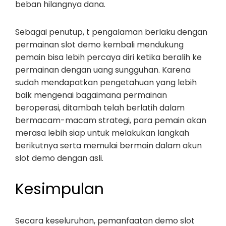
beban hilangnya dana.
Sebagai penutup, t pengalaman berlaku dengan
permainan slot demo kembali mendukung
pemain bisa lebih percaya diri ketika beralih ke
permainan dengan uang sungguhan. Karena
sudah mendapatkan pengetahuan yang lebih
baik mengenai bagaimana permainan
beroperasi, ditambah telah berlatih dalam
bermacam-macam strategi, para pemain akan
merasa lebih siap untuk melakukan langkah
berikutnya serta memulai bermain dalam akun
slot demo dengan asli.
Kesimpulan
Secara keseluruhan, pemanfaatan demo slot