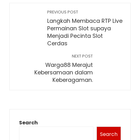
PREVIOUS POST
Langkah Membaca RTP Live
Permainan Slot supaya
Menjadi Pecinta Slot
Cerdas
NEXT POST
Warga88 Merajut
Kebersamaan dalam
Keberagaman.
Search
Search