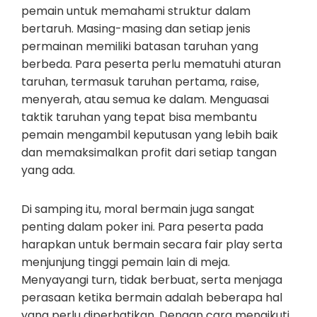
pemain untuk memahami struktur dalam
bertaruh. Masing-masing dan setiap jenis
permainan memiliki batasan taruhan yang
berbeda. Para peserta perlu mematuhi aturan
taruhan, termasuk taruhan pertama, raise,
menyerah, atau semua ke dalam. Menguasai
taktik taruhan yang tepat bisa membantu
pemain mengambil keputusan yang lebih baik
dan memaksimalkan profit dari setiap tangan
yang ada.
Di samping itu, moral bermain juga sangat
penting dalam poker ini. Para peserta pada
harapkan untuk bermain secara fair play serta
menjunjung tinggi pemain lain di meja.
Menyayangi turn, tidak berbuat, serta menjaga
perasaan ketika bermain adalah beberapa hal
yang perlu diperhatikan. Dengan cara mengikuti