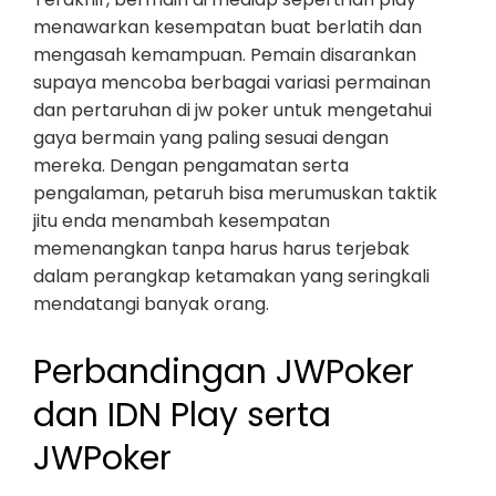
menawarkan kesempatan buat berlatih dan
mengasah kemampuan. Pemain disarankan
supaya mencoba berbagai variasi permainan
dan pertaruhan di jw poker untuk mengetahui
gaya bermain yang paling sesuai dengan
mereka. Dengan pengamatan serta
pengalaman, petaruh bisa merumuskan taktik
jitu enda menambah kesempatan
memenangkan tanpa harus harus terjebak
dalam perangkap ketamakan yang seringkali
mendatangi banyak orang.
Perbandingan JWPoker
dan IDN Play serta
JWPoker