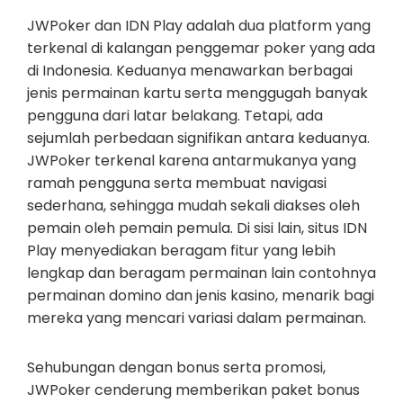
JWPoker dan IDN Play adalah dua platform yang
terkenal di kalangan penggemar poker yang ada
di Indonesia. Keduanya menawarkan berbagai
jenis permainan kartu serta menggugah banyak
pengguna dari latar belakang. Tetapi, ada
sejumlah perbedaan signifikan antara keduanya.
JWPoker terkenal karena antarmukanya yang
ramah pengguna serta membuat navigasi
sederhana, sehingga mudah sekali diakses oleh
pemain oleh pemain pemula. Di sisi lain, situs IDN
Play menyediakan beragam fitur yang lebih
lengkap dan beragam permainan lain contohnya
permainan domino dan jenis kasino, menarik bagi
mereka yang mencari variasi dalam permainan.
Sehubungan dengan bonus serta promosi,
JWPoker cenderung memberikan paket bonus