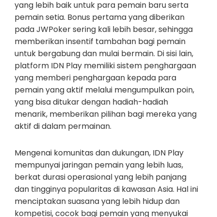
yang lebih baik untuk para pemain baru serta
pemain setia. Bonus pertama yang diberikan
pada JWPoker sering kali lebih besar, sehingga
memberikan insentif tambahan bagi pemain
untuk bergabung dan mulai bermain. Di sisi lain,
platform IDN Play memiliki sistem penghargaan
yang memberi penghargaan kepada para
pemain yang aktif melalui mengumpulkan poin,
yang bisa ditukar dengan hadiah-hadiah
menarik, memberikan pilihan bagi mereka yang
aktif di dalam permainan.
Mengenai komunitas dan dukungan, IDN Play
mempunyai jaringan pemain yang lebih luas,
berkat durasi operasional yang lebih panjang
dan tingginya popularitas di kawasan Asia. Hal ini
menciptakan suasana yang lebih hidup dan
kompetisi, cocok bagi pemain yang menyukai