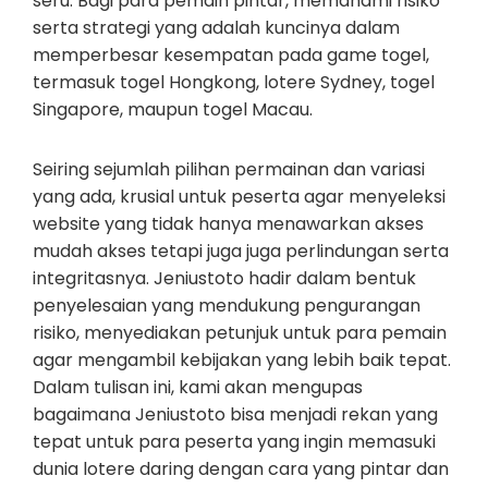
seru. Bagi para pemain pintar, memahami risiko
serta strategi yang adalah kuncinya dalam
memperbesar kesempatan pada game togel,
termasuk togel Hongkong, lotere Sydney, togel
Singapore, maupun togel Macau.
Seiring sejumlah pilihan permainan dan variasi
yang ada, krusial untuk peserta agar menyeleksi
website yang tidak hanya menawarkan akses
mudah akses tetapi juga juga perlindungan serta
integritasnya. Jeniustoto hadir dalam bentuk
penyelesaian yang mendukung pengurangan
risiko, menyediakan petunjuk untuk para pemain
agar mengambil kebijakan yang lebih baik tepat.
Dalam tulisan ini, kami akan mengupas
bagaimana Jeniustoto bisa menjadi rekan yang
tepat untuk para peserta yang ingin memasuki
dunia lotere daring dengan cara yang pintar dan