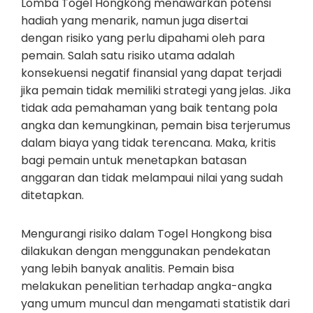
Lomba Togel Hongkong menawarkan potensi
hadiah yang menarik, namun juga disertai
dengan risiko yang perlu dipahami oleh para
pemain. Salah satu risiko utama adalah
konsekuensi negatif finansial yang dapat terjadi
jika pemain tidak memiliki strategi yang jelas. Jika
tidak ada pemahaman yang baik tentang pola
angka dan kemungkinan, pemain bisa terjerumus
dalam biaya yang tidak terencana. Maka, kritis
bagi pemain untuk menetapkan batasan
anggaran dan tidak melampaui nilai yang sudah
ditetapkan.
Mengurangi risiko dalam Togel Hongkong bisa
dilakukan dengan menggunakan pendekatan
yang lebih banyak analitis. Pemain bisa
melakukan penelitian terhadap angka-angka
yang umum muncul dan mengamati statistik dari