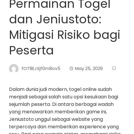
Permainan Togel
dan Jeniustoto:
Mitigasi Risiko bagi
Peserta
fOT8EJXjf0m8ov5
May 25, 2026
Dalam dunia judi modern, togel online sudah
menjadi sebagai salah satu opsi kesukaan bagi
sejumlah peserta. Di antara berbagai wadah
yang menawarkan memberikan game ini,
Jeniustoto unggul sebagai website yang
terpercaya dan memberikan experience yang