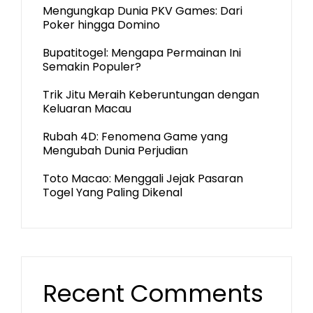
Mengungkap Dunia PKV Games: Dari
Poker hingga Domino
Bupatitogel: Mengapa Permainan Ini
Semakin Populer?
Trik Jitu Meraih Keberuntungan dengan
Keluaran Macau
Rubah 4D: Fenomena Game yang
Mengubah Dunia Perjudian
Toto Macao: Menggali Jejak Pasaran
Togel Yang Paling Dikenal
Recent Comments