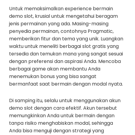
Untuk memaksimalkan experience bermain
demo slot, krusial untuk mengetahui beragam
jenis permainan yang ada. Masing-masing
penyedia permainan, contohnya Pragmatic,
memberikan fitur dan tema yang unik. Luangkan
waktu untuk meneliti berbagai slot gratis yang
tersedia dan temukan mana yang sangat sesuai
dengan preferensi dan aspirasi Anda. Mencoba
berbagai game akan membantu Anda
menemukan bonus yang bisa sangat
bermanfaat saat bermain dengan modal nyata.
Di samping itu, selalu untuk menggunakan akun
demo slot dengan cara efektif. Akun tersebut
memungkinkan Anda untuk bermain dengan
tanpa risiko menghabiskan modal, sehingga
Anda bisa menguji dengan strategi yang