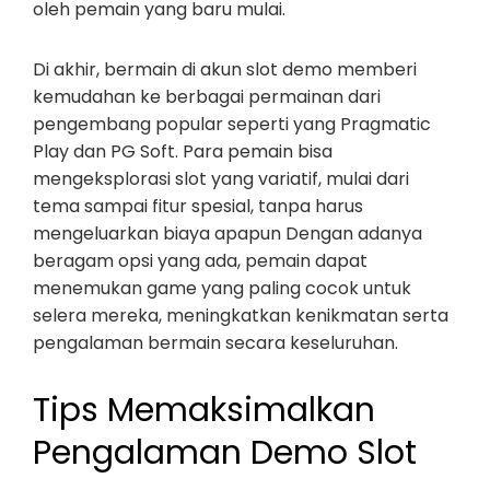
oleh pemain yang baru mulai.
Di akhir, bermain di akun slot demo memberi
kemudahan ke berbagai permainan dari
pengembang popular seperti yang Pragmatic
Play dan PG Soft. Para pemain bisa
mengeksplorasi slot yang variatif, mulai dari
tema sampai fitur spesial, tanpa harus
mengeluarkan biaya apapun Dengan adanya
beragam opsi yang ada, pemain dapat
menemukan game yang paling cocok untuk
selera mereka, meningkatkan kenikmatan serta
pengalaman bermain secara keseluruhan.
Tips Memaksimalkan
Pengalaman Demo Slot