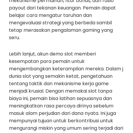
mekanisme permainan, fitur bonus, dan rasio
payout dari tekanan keuangan. Pemain dapat
belajar cara mengatur taruhan dan
mengevaluasi strategi yang berbeda sambil
tetap merasakan pengalaman gaming yang
seru.
Lebih lanjut, akun demo slot memberi
kesempatan para pemain untuk
mengembangkan keterampilan mereka. Dalam j
dunia slot yang semakin ketat, pengetahuan
tentang taktik dan mekanisme kerja game
menjadi krusial. Dengan memakai slot tanpa
biaya ini, pemain bisa latihan sepuasnya dan
meningkatkan rasa percaya dirinya sebelum
masuk alam perjudian dari dana nyata. Ini juga
mempunyai tujuan untuk berkontribusi untuk
mengurangi miskin yang umum sering terjadi dari