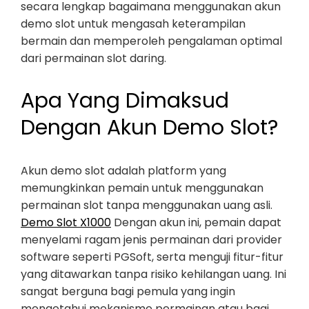
secara lengkap bagaimana menggunakan akun
demo slot untuk mengasah keterampilan
bermain dan memperoleh pengalaman optimal
dari permainan slot daring.
Apa Yang Dimaksud
Dengan Akun Demo Slot?
Akun demo slot adalah platform yang
memungkinkan pemain untuk menggunakan
permainan slot tanpa menggunakan uang asli.
Demo Slot X1000
Dengan akun ini, pemain dapat
menyelami ragam jenis permainan dari provider
software seperti PGSoft, serta menguji fitur-fitur
yang ditawarkan tanpa risiko kehilangan uang. Ini
sangat berguna bagi pemula yang ingin
mengetahui mekanisme permainan atau bagi