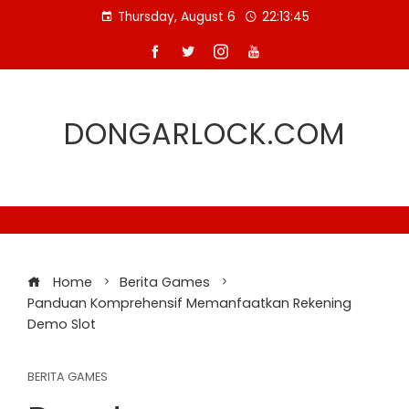
Skip
Thursday, August 6
22:13:46
to
content
DONGARLOCK.COM
Home
Berita Games
Panduan Komprehensif Memanfaatkan Rekening
Demo Slot
BERITA GAMES