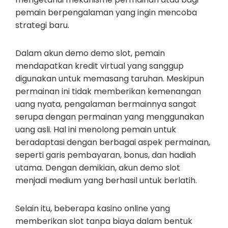
pemain berpengalaman yang ingin mencoba
strategi baru.
Dalam akun demo demo slot, pemain
mendapatkan kredit virtual yang sanggup
digunakan untuk memasang taruhan. Meskipun
permainan ini tidak memberikan kemenangan
uang nyata, pengalaman bermainnya sangat
serupa dengan permainan yang menggunakan
uang asli. Hal ini menolong pemain untuk
beradaptasi dengan berbagai aspek permainan,
seperti garis pembayaran, bonus, dan hadiah
utama. Dengan demikian, akun demo slot
menjadi medium yang berhasil untuk berlatih.
Selain itu, beberapa kasino online yang
memberikan slot tanpa biaya dalam bentuk