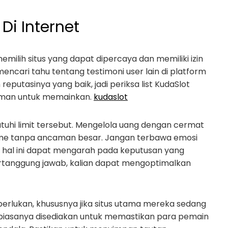
Di Internet
milih situs yang dapat dipercaya dan memiliki izin
ncari tahu tentang testimoni user lain di platform
reputasinya yang baik, jadi periksa list KudaSlot
aman untuk memainkan.
kudaslot
tuhi limit tersebut. Mengelola uang dengan cermat
ame tanpa ancaman besar. Jangan terbawa emosi
 hal ini dapat mengarah pada keputusan yang
ertanggung jawab, kalian dapat mengoptimalkan
iperlukan, khususnya jika situs utama mereka sedang
a biasanya disediakan untuk memastikan para pemain