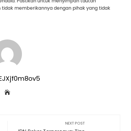
ndala. Pastikan untuk menyimpan tautan
 tidak memberikannya dengan pihak yang tidak
8EJXjf0m8ov5
NEXT POST