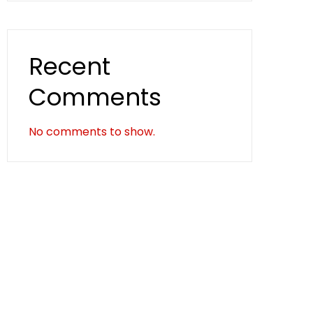
Recent
Comments
No comments to show.