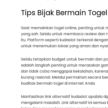
Tips Bijak Bermain Togel 
Saat memainkan togel online, penting untuk me
yang sah. Selalu untuk membaca review dan me
itu. Platform seperti kudaslot terkenal dengan 
untuk menemukan lokasi yang aman dan ny
Selalu tetapkan budget untuk bermain dan pa
adalah langkah penting untuk merasakan g
dan tidak coba menggapai kekalahan, karena
kurang rasional. Melalui permainan secara b
kualitas bermain togel di internet Anda.
Manfaatkan link alternatif kudaslot apabila d
mengalami masalah. Link alternatif ini semu