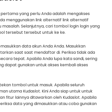
 pertama yang perlu Anda adalah mengakses
a menggunakan link alternatif link alternatif
 masalah. Selanjutnya, cari tombol login login yang
ol tersebut tersebut untuk ke ke.
 memasukkan data akun Anda Anda. Masukkan
arkan saat saat mendaftar di. Periksa tidak ada
cara tepat. Apabila Anda lupa kata sandi, sering
ng dapat gunakan untuk akses kembali akses
 tekan tombol untuk masuk. Apabila seluruh
man utama Kudaslot. Kini Anda siap untuk untuk
n fitur lainnya ditawarkan oleh Kudaslot. Apabila
 periksa data yang dimasukkan atau coba gunakan