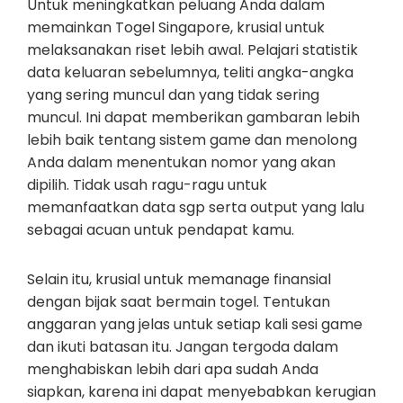
Untuk meningkatkan peluang Anda dalam
memainkan Togel Singapore, krusial untuk
melaksanakan riset lebih awal. Pelajari statistik
data keluaran sebelumnya, teliti angka-angka
yang sering muncul dan yang tidak sering
muncul. Ini dapat memberikan gambaran lebih
lebih baik tentang sistem game dan menolong
Anda dalam menentukan nomor yang akan
dipilih. Tidak usah ragu-ragu untuk
memanfaatkan data sgp serta output yang lalu
sebagai acuan untuk pendapat kamu.
Selain itu, krusial untuk memanage finansial
dengan bijak saat bermain togel. Tentukan
anggaran yang jelas untuk setiap kali sesi game
dan ikuti batasan itu. Jangan tergoda dalam
menghabiskan lebih dari apa sudah Anda
siapkan, karena ini dapat menyebabkan kerugian