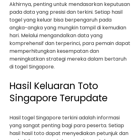
Akhirnya, penting untuk mendasarkan keputusan
pada data yang presisi dan terkini. Setiap hasil
togel yang keluar bisa berpengaruh pada
angka-angka yang mungkin tampil di kemudian
hari. Melalui mengandalkan data yang
komprehensif dan terperinci, para pemain dapat
memperhitungkan kesempatan dan
meningkatkan strategi mereka dalam bertaruh
di togel Singapore.
Hasil Keluaran Toto
Singapore Terupdate
Hasil togel Singapore terkini adalah informasi
yang sangat penting bagi para peserta. Setiap
hasil hasil toto dapat menyediakan petunjuk dan