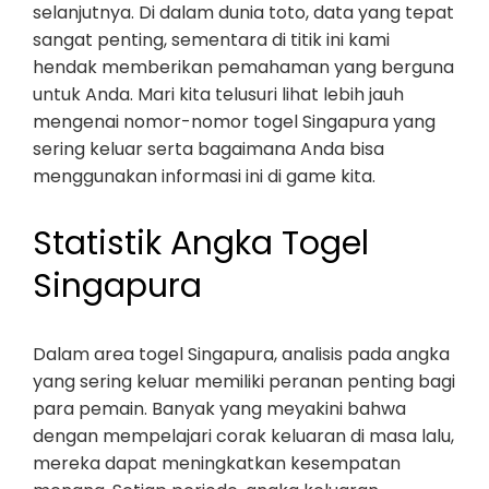
selanjutnya. Di dalam dunia toto, data yang tepat
sangat penting, sementara di titik ini kami
hendak memberikan pemahaman yang berguna
untuk Anda. Mari kita telusuri lihat lebih jauh
mengenai nomor-nomor togel Singapura yang
sering keluar serta bagaimana Anda bisa
menggunakan informasi ini di game kita.
Statistik Angka Togel
Singapura
Dalam area togel Singapura, analisis pada angka
yang sering keluar memiliki peranan penting bagi
para pemain. Banyak yang meyakini bahwa
dengan mempelajari corak keluaran di masa lalu,
mereka dapat meningkatkan kesempatan