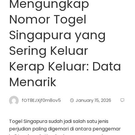
Mengungkap
Nomor Togel
Singapura yang
Sering Keluar
Kerap Keluar: Data
Menarik
fOT8EJXjf0m8ov5
January 15, 2026
Togel Singapura sudah jadi salah satu jenis
perjudian paling digemari di antara penggemar