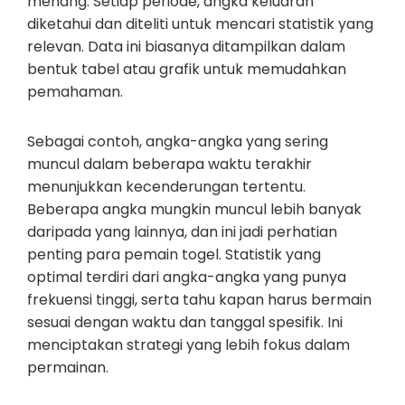
menang. Setiap periode, angka keluaran
diketahui dan diteliti untuk mencari statistik yang
relevan. Data ini biasanya ditampilkan dalam
bentuk tabel atau grafik untuk memudahkan
pemahaman.
Sebagai contoh, angka-angka yang sering
muncul dalam beberapa waktu terakhir
menunjukkan kecenderungan tertentu.
Beberapa angka mungkin muncul lebih banyak
daripada yang lainnya, dan ini jadi perhatian
penting para pemain togel. Statistik yang
optimal terdiri dari angka-angka yang punya
frekuensi tinggi, serta tahu kapan harus bermain
sesuai dengan waktu dan tanggal spesifik. Ini
menciptakan strategi yang lebih fokus dalam
permainan.