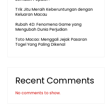
Trik Jitu Meraih Keberuntungan dengan
Keluaran Macau
Rubah 4D: Fenomena Game yang
Mengubah Dunia Perjudian
Toto Macao: Menggali Jejak Pasaran
Togel Yang Paling Dikenal
Recent Comments
No comments to show.