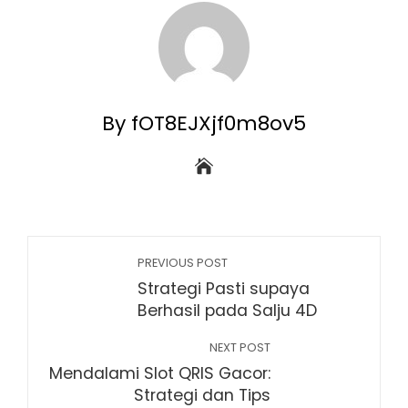
By fOT8EJXjf0m8ov5
PREVIOUS POST
Strategi Pasti supaya
Berhasil pada Salju 4D
NEXT POST
Mendalami Slot QRIS Gacor:
Strategi dan Tips