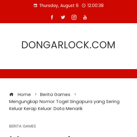
Skip
Thursday, August 6
12:00:39
to
content
DONGARLOCK.COM
Home
Berita Games
Mengungkap Nomor Togel Singapura yang Sering
Keluar Kerap Keluar: Data Menarik
BERITA GAMES