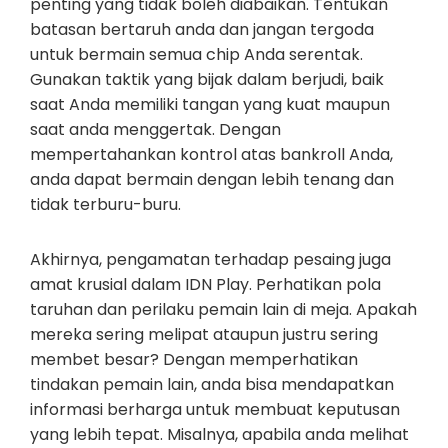
penting yang tidak boleh diabaikan. Tentukan
batasan bertaruh anda dan jangan tergoda
untuk bermain semua chip Anda serentak.
Gunakan taktik yang bijak dalam berjudi, baik
saat Anda memiliki tangan yang kuat maupun
saat anda menggertak. Dengan
mempertahankan kontrol atas bankroll Anda,
anda dapat bermain dengan lebih tenang dan
tidak terburu-buru.
Akhirnya, pengamatan terhadap pesaing juga
amat krusial dalam IDN Play. Perhatikan pola
taruhan dan perilaku pemain lain di meja. Apakah
mereka sering melipat ataupun justru sering
membet besar? Dengan memperhatikan
tindakan pemain lain, anda bisa mendapatkan
informasi berharga untuk membuat keputusan
yang lebih tepat. Misalnya, apabila anda melihat