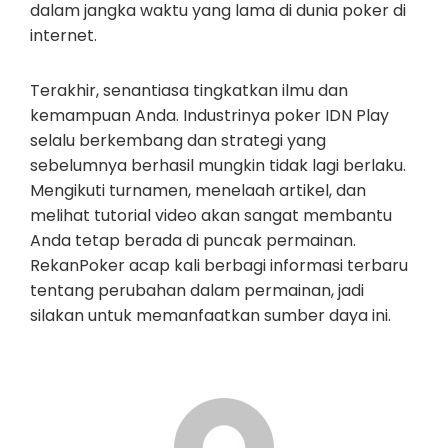
dalam jangka waktu yang lama di dunia poker di
internet.
Terakhir, senantiasa tingkatkan ilmu dan
kemampuan Anda. Industrinya poker IDN Play
selalu berkembang dan strategi yang
sebelumnya berhasil mungkin tidak lagi berlaku.
Mengikuti turnamen, menelaah artikel, dan
melihat tutorial video akan sangat membantu
Anda tetap berada di puncak permainan.
RekanPoker acap kali berbagi informasi terbaru
tentang perubahan dalam permainan, jadi
silakan untuk memanfaatkan sumber daya ini.