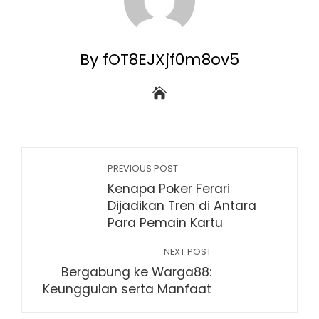
By fOT8EJXjf0m8ov5
PREVIOUS POST
Kenapa Poker Ferari
Dijadikan Tren di Antara
Para Pemain Kartu
NEXT POST
Bergabung ke Warga88:
Keunggulan serta Manfaat