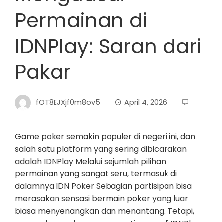
Permainan di
IDNPlay: Saran dari
Pakar
fOT8EJXjf0m8ov5
April 4, 2026
Game poker semakin populer di negeri ini, dan
salah satu platform yang sering dibicarakan
adalah IDNPlay Melalui sejumlah pilihan
permainan yang sangat seru, termasuk di
dalamnya IDN Poker Sebagian partisipan bisa
merasakan sensasi bermain poker yang luar
biasa menyenangkan dan menantang. Tetapi,