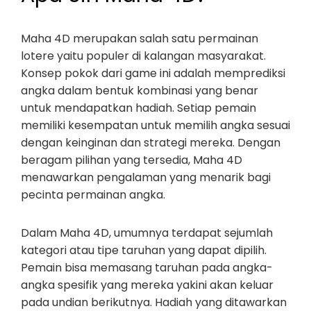
Maha 4D merupakan salah satu permainan
lotere yaitu populer di kalangan masyarakat.
Konsep pokok dari game ini adalah memprediksi
angka dalam bentuk kombinasi yang benar
untuk mendapatkan hadiah. Setiap pemain
memiliki kesempatan untuk memilih angka sesuai
dengan keinginan dan strategi mereka. Dengan
beragam pilihan yang tersedia, Maha 4D
menawarkan pengalaman yang menarik bagi
pecinta permainan angka.
Dalam Maha 4D, umumnya terdapat sejumlah
kategori atau tipe taruhan yang dapat dipilih.
Pemain bisa memasang taruhan pada angka-
angka spesifik yang mereka yakini akan keluar
pada undian berikutnya. Hadiah yang ditawarkan