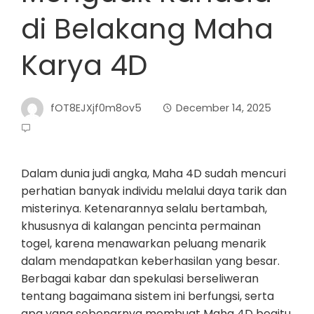
di Belakang Maha
Karya 4D
fOT8EJXjf0m8ov5
December 14, 2025
Dalam dunia judi angka, Maha 4D sudah mencuri
perhatian banyak individu melalui daya tarik dan
misterinya. Ketenarannya selalu bertambah,
khususnya di kalangan pencinta permainan
togel, karena menawarkan peluang menarik
dalam mendapatkan keberhasilan yang besar.
Berbagai kabar dan spekulasi berseliweran
tentang bagaimana sistem ini berfungsi, serta
apa yang sebenarnya membuat Maha 4D begitu