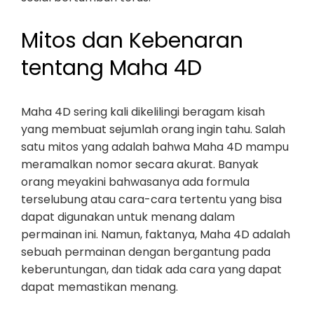
Mitos dan Kebenaran
tentang Maha 4D
Maha 4D sering kali dikelilingi beragam kisah
yang membuat sejumlah orang ingin tahu. Salah
satu mitos yang adalah bahwa Maha 4D mampu
meramalkan nomor secara akurat. Banyak
orang meyakini bahwasanya ada formula
terselubung atau cara-cara tertentu yang bisa
dapat digunakan untuk menang dalam
permainan ini. Namun, faktanya, Maha 4D adalah
sebuah permainan dengan bergantung pada
keberuntungan, dan tidak ada cara yang dapat
dapat memastikan menang.