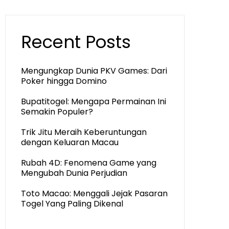
Recent Posts
Mengungkap Dunia PKV Games: Dari
Poker hingga Domino
Bupatitogel: Mengapa Permainan Ini
Semakin Populer?
Trik Jitu Meraih Keberuntungan
dengan Keluaran Macau
Rubah 4D: Fenomena Game yang
Mengubah Dunia Perjudian
Toto Macao: Menggali Jejak Pasaran
Togel Yang Paling Dikenal