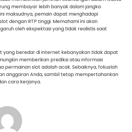
derung membayar lebih banyak dalam jangka
. Ini maksudnya, pemain dapat menghadapi
lot dengan RTP tinggi. Memahami ini akan
uh oleh ekspektasi yang tidak realistis saat
t yang beredar di internet kebanyakan tidak dapat
mungkin memberikan prediksi atau informasi
a permainan slot adalah acak. Sebaiknya, fokuslah
dan anggaran Anda, sambil tetap mempertahankan
dan cara kerjanya.