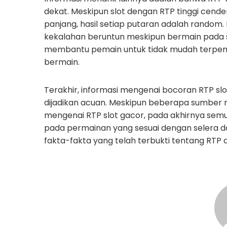
dekat. Meskipun slot dengan RTP tinggi cen
panjang, hasil setiap putaran adalah random
kekalahan beruntun meskipun bermain pada s
membantu pemain untuk tidak mudah terpengar
bermain.
Terakhir, informasi mengenai bocoran RTP slo
dijadikan acuan. Meskipun beberapa sumber 
mengenai RTP slot gacor, pada akhirnya semu
pada permainan yang sesuai dengan selera 
fakta-fakta yang telah terbukti tentang RTP 