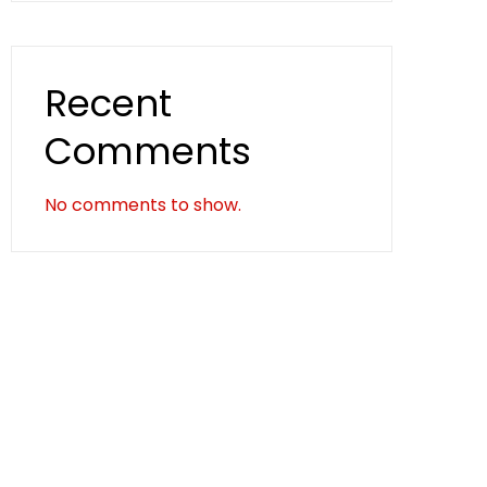
Recent
Comments
No comments to show.