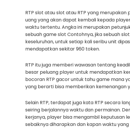
RTP slot atau slot atau RTP yang merupaka
uang yang akan dapat kembali kepada player 
waktu tertentu. Angka ini merupakan petunj
sebuah game slot Contohnya, jika sebuah slot
keseluruhan, untuk setiap kali seribu unit d
mendapatkan sekitar 960 token.
RTP itu juga memberi wawasan tentang keadilan
besar peluang player untuk mendapatkan kem
bocoran RTP gacor untuk tahu game mana yang
yang berarti bisa memberikan kemenangan ya
Selain RTP, terdapat juga kata RTP secara l
seiring berjalannya waktu dan permainan. De
kerjanya, player bisa mengambil keputusan l
sebaiknya diharapkan dan kapan waktu yang