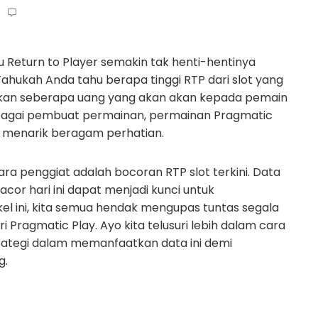
au Return to Player semakin tak henti-hentinya
Tahukah Anda tahu berapa tinggi RTP dari slot yang
kan seberapa uang yang akan akan kepada pemain
erbagai pembuat permainan, permainan Pragmatic
a menarik beragam perhatian.
ra penggiat adalah bocoran RTP slot terkini. Data
or hari ini dapat menjadi kunci untuk
l ini, kita semua hendak mengupas tuntas segala
 Pragmatic Play. Ayo kita telusuri lebih dalam cara
trategi dalam memanfaatkan data ini demi
g.