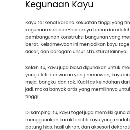
Kegunaan Kayu
Kayu terkenal karena kekuatan tinggi yang ti
kegunaan sebesar-besarnya bahan ini adalah 
pembangunan konstruksi bangunan yang me
berat. Keistimewaan ini menjadikan kayu tog
dasar, dan beragam unsur struktural lainnya.
Selain itu, kayu juga biasa digunakan untuk m
yang elok dan warna yang menawan, kayu ini m
meja, bangku, dan rak. Kualitas keindahan da
jadi, maka banyak artis yang memilihnya unt
tinggi.
Di samping itu, kayu togel juga memiliki guna 
menggunakan karakteristik kayu yang mudah
patung hias, hasil ukiran, dan aksesori dekorat