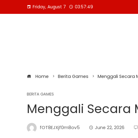
Skip
Friday, August 7
03:57:49
to
content
Home
Berita Games
Menggali Secara
BERITA GAMES
Menggali Secara
fOT8EJXjf0m8ov5
June 22, 2026