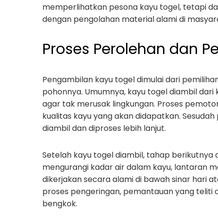
memperlihatkan pesona kayu togel, tetapi da
dengan pengolahan material alami di masyar
Proses Perolehan dan P
Pengambilan kayu togel dimulai dari pemili
pohonnya. Umumnya, kayu togel diambil dari 
agar tak merusak lingkungan. Proses pemoto
kualitas kayu yang akan didapatkan. Sesudah
diambil dan diproses lebih lanjut.
Setelah kayu togel diambil, tahap berikutnya 
mengurangi kadar air dalam kayu, lantaran 
dikerjakan secara alami di bawah sinar hari
proses pengeringan, pemantauan yang teliti 
bengkok.