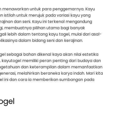
 dan menawarkan untuk para penggemarnya. Kayu
n istilah untuk merujuk pada variasi kayu yang
ajinan dan seni. Kayu ini terkenal mengandung
nggi, membuatnya pilihan utama bagi banyak
ggali lebih dalam tentang kayu togel, mulai dari asal-
ikasinya dalam bidang seni dan kerajinan.
el sebagai bahan dikenal kaya akan nilai estetika
i, kayutogel memiliki peran penting dari budaya dan
Pengetahuan dan keterampilan dalam memanfaatkan
generasi, melahirkan beraneka karya indah. Mari kita
ogel ini dan cara ia memberikan sumbangan pada
ogel