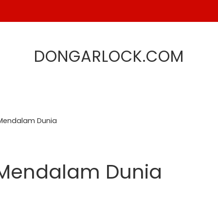
DONGARLOCK.COM
 Mendalam Dunia
 Mendalam Dunia