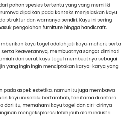
dari pohon spesies tertentu yang yang memiliki
tu umumnya dijadikan pada konteks menjelaskan kayu
 struktur dan warnanya sendiri. Kayu ini sering
suk pengolahan furniture hingga handicraft.
berikan kayu togel adalah jati kayu, mahoni, serta
an serta keawetannya, membuatnya sangat diminati
 alamiah dari serat kayu togel membuatnya sebagai
ajin yang ingin ingin menciptakan karya-karya yang
an pada aspek estetika, namun itu juga membawa
an kayu ini selalu bertambah, terutama di antara
 dari itu, memahami kayu togel dan ciri-cirinya
ginan mengeksplorasi lebih jauh alam industri