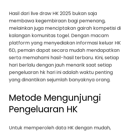
Hasil dari live draw HK 2025 bukan saja
membawa kegembiraan bagi pemenang,
melainkan juga menciptakan gairah kompetisi di
kalangan komunitas togel. Dengan macam
platform yang menyediakan informasi keluar HK
6D, pemain dapat secara mudah mendapatkan
serta memahami hasil-hasil terbaru. Kini, setiap
hari berlalu dengan jauh menarik saat setiap
pengeluaran hk hari ini adalah waktu penting
yang dinantikan sejumlah banyaknya orang.
Metode Mengunjungi
Pengeluaran HK
Untuk memperoleh data HK dengan mudah,