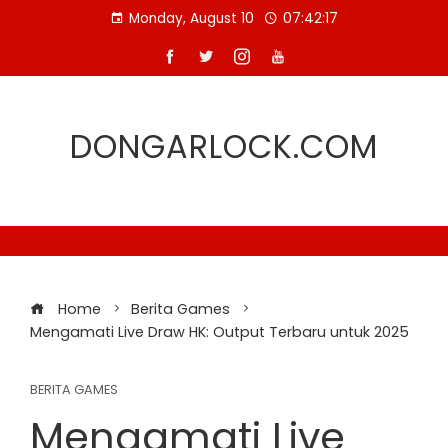
Skip
Monday, August 10
07:42:18
to
content
DONGARLOCK.COM
Home
Berita Games
Mengamati Live Draw HK: Output Terbaru untuk 2025
BERITA GAMES
Mengamati Live