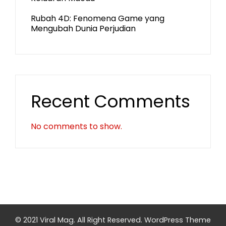
Rubah 4D: Fenomena Game yang
Mengubah Dunia Perjudian
Recent Comments
No comments to show.
© 2021 Viral Mag. All Right Reserved.
WordPress Theme