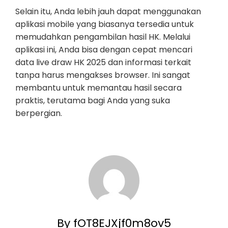
Selain itu, Anda lebih jauh dapat menggunakan
aplikasi mobile yang biasanya tersedia untuk
memudahkan pengambilan hasil HK. Melalui
aplikasi ini, Anda bisa dengan cepat mencari
data live draw HK 2025 dan informasi terkait
tanpa harus mengakses browser. Ini sangat
membantu untuk memantau hasil secara
praktis, terutama bagi Anda yang suka
berpergian.
By fOT8EJXjf0m8ov5