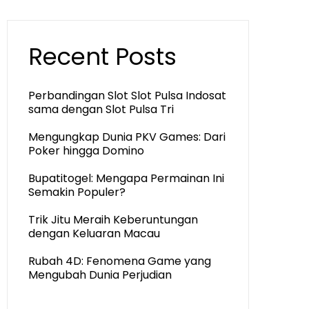
Recent Posts
Perbandingan Slot Slot Pulsa Indosat
sama dengan Slot Pulsa Tri
Mengungkap Dunia PKV Games: Dari
Poker hingga Domino
Bupatitogel: Mengapa Permainan Ini
Semakin Populer?
Trik Jitu Meraih Keberuntungan
dengan Keluaran Macau
Rubah 4D: Fenomena Game yang
Mengubah Dunia Perjudian