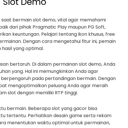
 Slot Demo
at bermain slot demo, vital agar memahami
aik dari pihak Pragmatic Play maupun PG Soft,
rikan keuntungan. Pelajari tentang ikon khusus, free
permainan. Dengan cara mengetahui fitur ini, pemain
asil yang optimal.
asan bertaruh. Di dalam permainan slot demo, Anda
uhan yang. Hal ini memungkinkan Anda agar
n berpengaruh pada pertandingan bermain. Dengan
pat mengoptimalkan peluang Anda agar meraih
 slot dengan memiliki RTP tinggi.
aktu bermain. Beberapa slot yang gacor bisa
tu tertentu. Perhatikan desain game serta rekam
ra menentukan waktu optimal untuk permainan,