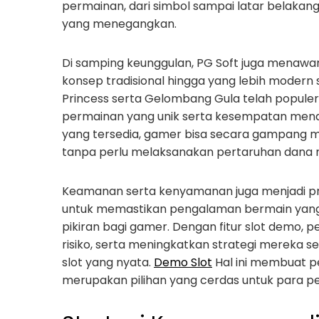
permainan, dari simbol sampai latar belaka
yang menegangkan.
Di samping keunggulan, PG Soft juga menawar
konsep tradisional hingga yang lebih modern s
Princess serta Gelombang Gula telah populer f
permainan yang unik serta kesempatan men
yang tersedia, gamer bisa secara gampang me
tanpa perlu melaksanakan pertaruhan dana n
Keamanan serta kenyamanan juga menjadi pri
untuk memastikan pengalaman bermain yan
pikiran bagi gamer. Dengan fitur slot demo, 
risiko, serta meningkatkan strategi mereka s
slot yang nyata.
Demo Slot
Hal ini membuat pe
merupakan pilihan yang cerdas untuk para p