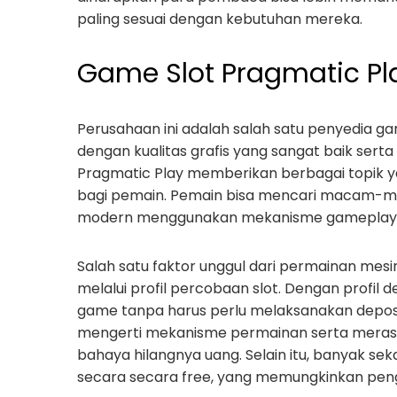
paling sesuai dengan kebutuhan mereka.
Game Slot Pragmatic Pl
Perusahaan ini adalah salah satu penyedia game
dengan kualitas grafis yang sangat baik serta
Pragmatic Play memberikan berbagai topik y
bagi pemain. Pemain bisa mencari macam-maca
modern menggunakan mekanisme gameplay spesi
Salah satu faktor unggul dari permainan mesin
melalui profil percobaan slot. Dengan profi
game tanpa harus perlu melaksanakan deposi
mengerti mekanisme permainan serta merasa
bahaya hilangnya uang. Selain itu, banyak seka
secara secara free, yang memungkinkan pen