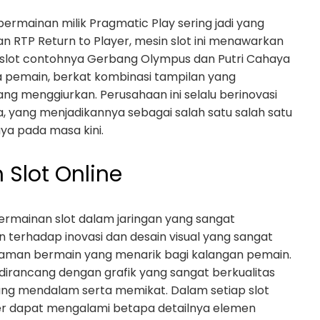
ermainan milik Pragmatic Play sering jadi yang
n RTP Return to Player, mesin slot ini menawarkan
n slot contohnya Gerbang Olympus dan Putri Cahaya
a pemain, berkat kombinasi tampilan yang
 menggiurkan. Perusahaan ini selalu berinovasi
ang menjadikannya sebagai salah satu salah satu
a pada masa kini.
 Slot Online
permainan slot dalam jaringan yang sangat
an terhadap inovasi dan desain visual yang sangat
aman bermain yang menarik bagi kalangan pemain.
dirancang dengan grafik yang sangat berkualitas
ang mendalam serta memikat. Dalam setiap slot
er dapat mengalami betapa detailnya elemen