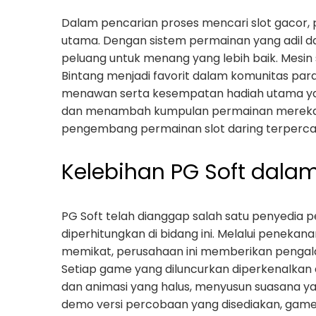
Dalam pencarian proses mencari slot gacor, p
utama. Dengan sistem permainan yang adil da
peluang untuk menang yang lebih baik. Mesi
Bintang menjadi favorit dalam komunitas par
menawan serta kesempatan hadiah utama yang
dan menambah kumpulan permainan mereka, y
pengembang permainan slot daring terpercay
Kelebihan PG Soft dalam
PG Soft telah dianggap salah satu penyedia 
diperhitungkan di bidang ini. Melalui penekan
memikat, perusahaan ini memberikan pengal
Setiap game yang diluncurkan diperkenalkan 
dan animasi yang halus, menyusun suasana y
demo versi percobaan yang disediakan, gam