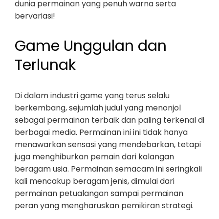
dunia permainan yang penuh warna serta
bervariasi!
Game Unggulan dan
Terlunak
Di dalam industri game yang terus selalu
berkembang, sejumlah judul yang menonjol
sebagai permainan terbaik dan paling terkenal di
berbagai media. Permainan ini ini tidak hanya
menawarkan sensasi yang mendebarkan, tetapi
juga menghiburkan pemain dari kalangan
beragam usia. Permainan semacam ini seringkali
kali mencakup beragam jenis, dimulai dari
permainan petualangan sampai permainan
peran yang mengharuskan pemikiran strategi.