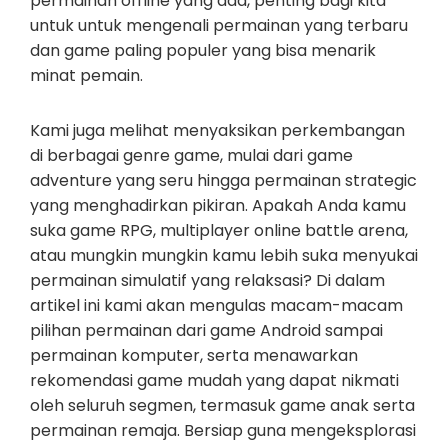
permainan offline yang ada, penting bagi kita
untuk untuk mengenali permainan yang terbaru
dan game paling populer yang bisa menarik
minat pemain.
Kami juga melihat menyaksikan perkembangan
di berbagai genre game, mulai dari game
adventure yang seru hingga permainan strategic
yang menghadirkan pikiran. Apakah Anda kamu
suka game RPG, multiplayer online battle arena,
atau mungkin mungkin kamu lebih suka menyukai
permainan simulatif yang relaksasi? Di dalam
artikel ini kami akan mengulas macam-macam
pilihan permainan dari game Android sampai
permainan komputer, serta menawarkan
rekomendasi game mudah yang dapat nikmati
oleh seluruh segmen, termasuk game anak serta
permainan remaja. Bersiap guna mengeksplorasi