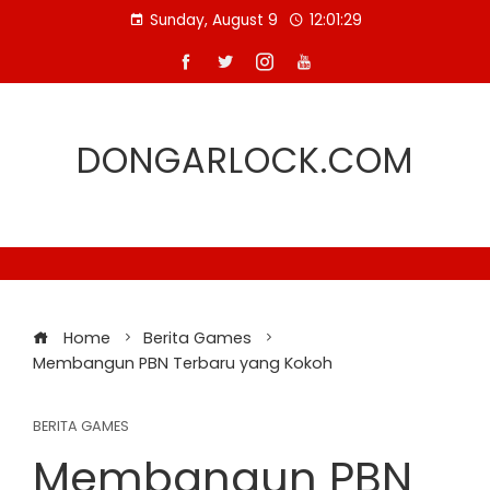
Skip
Sunday, August 9
12:01:29
to
content
DONGARLOCK.COM
Home
Berita Games
Membangun PBN Terbaru yang Kokoh
BERITA GAMES
Membangun PBN