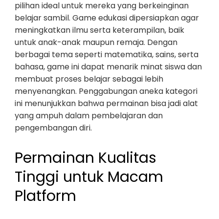
pilihan ideal untuk mereka yang berkeinginan
belajar sambil. Game edukasi dipersiapkan agar
meningkatkan ilmu serta keterampilan, baik
untuk anak-anak maupun remaja. Dengan
berbagai tema seperti matematika, sains, serta
bahasa, game ini dapat menarik minat siswa dan
membuat proses belajar sebagai lebih
menyenangkan. Penggabungan aneka kategori
ini menunjukkan bahwa permainan bisa jadi alat
yang ampuh dalam pembelajaran dan
pengembangan diri.
Permainan Kualitas
Tinggi untuk Macam
Platform