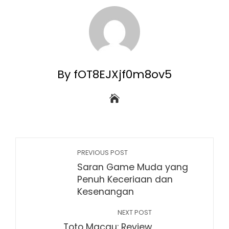
By fOT8EJXjf0m8ov5
PREVIOUS POST
Saran Game Muda yang
Penuh Keceriaan dan
Kesenangan
NEXT POST
Toto Macau: Review