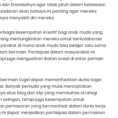
 dan finansialnya agar tidak jatuh dalam kebiasaan
Kesadaran akan bahaya ini penting agar mereka
anpa menyakiti diri mereka.
rbagai kesempatan kreatif bagi anak muda yang
 yang memungkinkan mereka untuk berkolaborasi
syarakat di mana anak muda bisa belajar satu sama
m bermain. Partisipasi dalam masyarakat ini
i juga menguatkan ikatan sosial di antar pemain
 bermain togel dapat memanfaatkan dunia togel
tas. Banyak pemuda yang mulai menciptakan
ya situs blog dan klip yang membahas strategi
n selingan, tetapi juga kesempatan untuk
n pemasaran yang bermanfaat dalam dunia kerja.
ini dapat menjadikan partisipasi dalam permainan