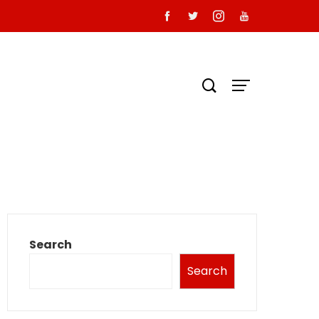
Search
Search