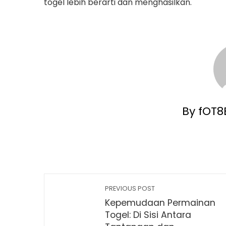
togel lebih berarti dan menghasilkan.
By fOT
PREVIOUS POST
Kepemudaan Permainan
Togel: Di Sisi Antara