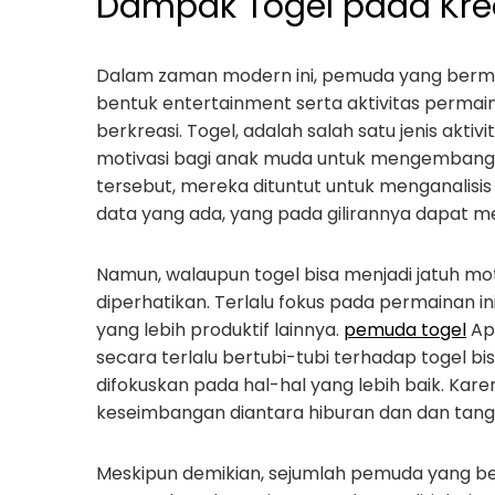
Dampak Togel pada Krea
Dalam zaman modern ini, pemuda yang berma
bentuk entertainment serta aktivitas perma
berkreasi. Togel, adalah salah satu jenis akt
motivasi bagi anak muda untuk mengembangkan 
tersebut, mereka dituntut untuk menganalis
data yang ada, yang pada gilirannya dapat m
Namun, walaupun togel bisa menjadi jatuh mot
diperhatikan. Terlalu fokus pada permainan i
yang lebih produktif lainnya.
pemuda togel
Apa
secara terlalu bertubi-tubi terhadap togel b
difokuskan pada hal-hal yang lebih baik. Kar
keseimbangan diantara hiburan dan dan tang
Meskipun demikian, sejumlah pemuda yang 