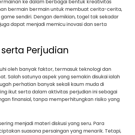
rmainan ke dalam berbagai bentuk kreativitas
an bermain bermain untuk membuat cerita-cerita,
game sendiri. Dengan demikian, togel tak sekadar
uga dapat menjadi memicu inovasi dan serta
erta Perjudian
hi oleh banyak faktor, termasuk teknologi dan
. Salah satunya aspek yang semakin disukai ialah
gugah perhatian banyak sekali kaum muda di
g ikut serta dalam aktivitas perjudian ini sebagai
ngan finansial, tanpa memperhitungkan risiko yang
ering menjadi materi diskusi yang seru. Para
iptakan suasana persaingan yang menarik. Tetapi,