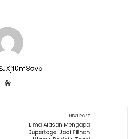
8EJXjf0m8ov5
NEXT POST
Lima Alasan Mengapa
Supertogel Jadi Pilihan