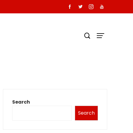
Search
Search