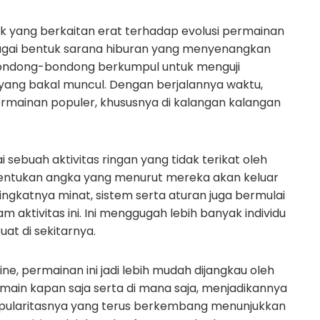
k yang berkaitan erat terhadap evolusi permainan
ebagai bentuk sarana hiburan yang menyenangkan
rbondong-bondong berkumpul untuk menguji
ng bakal muncul. Dengan berjalannya waktu,
permainan populer, khususnya di kalangan kalangan
sebuah aktivitas ringan yang tidak terikat oleh
nentukan angka yang menurut mereka akan keluar
ingkatnya minat, sistem serta aturan juga bermulai
aktivitas ini. Ini menggugah lebih banyak individu
at di sekitarnya.
, permainan ini jadi lebih mudah dijangkau oleh
main kapan saja serta di mana saja, menjadikannya
opularitasnya yang terus berkembang menunjukkan