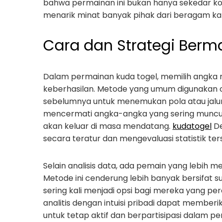
bahwa permainan ini bukan hanya sekedar k
menarik minat banyak pihak dari beragam ka
Cara dan Strategi Berm
Dalam permainan kuda togel, memilih angka 
keberhasilan. Metode yang umum digunakan o
sebelumnya untuk menemukan pola atau jalu
mencermati angka-angka yang sering muncu
akan keluar di masa mendatang.
kudatogel
De
secara teratur dan mengevaluasi statistik te
Selain analisis data, ada pemain yang lebih 
Metode ini cenderung lebih banyak bersifat sub
sering kali menjadi opsi bagi mereka yang pe
analitis dengan intuisi pribadi dapat membe
untuk tetap aktif dan berpartisipasi dalam pe