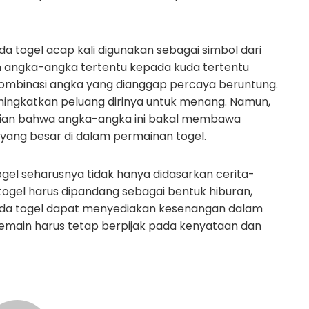
a togel acap kali digunakan sebagai simbol dari
 angka-angka tertentu kepada kuda tertentu
ombinasi angka yang dianggap percaya beruntung.
ingkatkan peluang dirinya untuk menang. Namun,
stian bahwa angka-angka ini bakal membawa
yang besar di dalam permainan togel.
el seharusnya tidak hanya didasarkan cerita-
 togel harus dipandang sebagai bentuk hiburan,
Kuda togel dapat menyediakan kesenangan dalam
emain harus tetap berpijak pada kenyataan dan