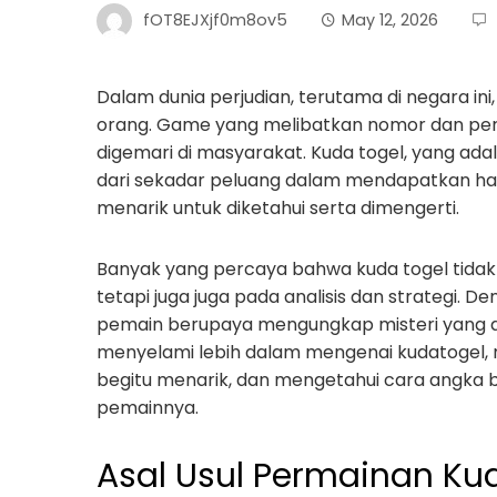
fOT8EJXjf0m8ov5
May 12, 2026
Dalam dunia perjudian, terutama di negara ini
orang. Game yang melibatkan nomor dan perhit
digemari di masyarakat. Kuda togel, yang ada
dari sekadar peluang dalam mendapatkan had
menarik untuk diketahui serta dimengerti.
Banyak yang percaya bahwa kuda togel tida
tetapi juga juga pada analisis dan strategi.
pemain berupaya mengungkap misteri yang ada d
menyelami lebih dalam mengenai kudatogel,
begitu menarik, dan mengetahui cara angka b
pemainnya.
Asal Usul Permainan Ku