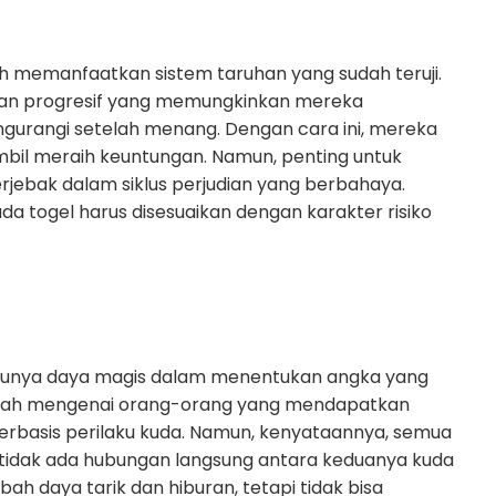
ah memanfaatkan sistem taruhan yang sudah teruji.
han progresif yang memungkinkan mereka
gurangi setelah menang. Dengan cara ini, mereka
bil meraih keuntungan. Namun, penting untuk
rjebak dalam siklus perjudian yang berbahaya.
 togel harus disesuaikan dengan karakter risiko
punya daya magis dalam menentukan angka yang
sah-kisah mengenai orang-orang yang mendapatkan
erbasis perilaku kuda. Namun, kenyataannya, semua
 tidak ada hubungan langsung antara keduanya kuda
bah daya tarik dan hiburan, tetapi tidak bisa