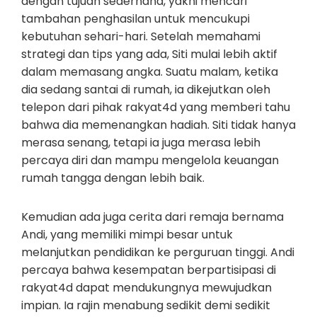
dengan tujuan sederhana, yakni mencari
tambahan penghasilan untuk mencukupi
kebutuhan sehari-hari. Setelah memahami
strategi dan tips yang ada, Siti mulai lebih aktif
dalam memasang angka. Suatu malam, ketika
dia sedang santai di rumah, ia dikejutkan oleh
telepon dari pihak rakyat4d yang memberi tahu
bahwa dia memenangkan hadiah. Siti tidak hanya
merasa senang, tetapi ia juga merasa lebih
percaya diri dan mampu mengelola keuangan
rumah tangga dengan lebih baik.
Kemudian ada juga cerita dari remaja bernama
Andi, yang memiliki mimpi besar untuk
melanjutkan pendidikan ke perguruan tinggi. Andi
percaya bahwa kesempatan berpartisipasi di
rakyat4d dapat mendukungnya mewujudkan
impian. Ia rajin menabung sedikit demi sedikit