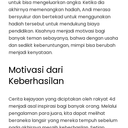
untuk bisa mengeluarkan angka. Ketika dia
akhirnya memenangkan hadiah, Andi merasa
bersyukur dan bertekad untuk menggunakan
hadiah tersebut untuk mendukung biaya
pendidikan. Kisahnya menjadi motivasi bagi
banyak teman sebayanya, bahwa dengan usaha
dan sedikit keberuntungan, mimpi bisa berubah
menjadi kenyataan.
Motivasi dari
Keberhasilan
Cerita kejayaan yang diciptakan oleh rakyat 4d
menjadi asal inspirasi bagi banyak orang. Melalui
pengalaman para juara, kita dapat melihat
beraneka langsir yang mereka tempuh sebelum
pada akhirnya meraih keberhasilan. Setiap