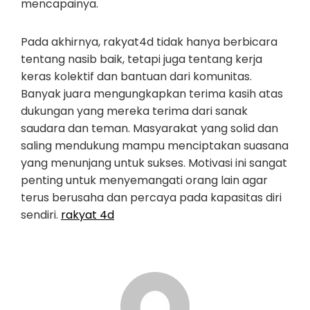
mencapainya.
Pada akhirnya, rakyat4d tidak hanya berbicara
tentang nasib baik, tetapi juga tentang kerja
keras kolektif dan bantuan dari komunitas.
Banyak juara mengungkapkan terima kasih atas
dukungan yang mereka terima dari sanak
saudara dan teman. Masyarakat yang solid dan
saling mendukung mampu menciptakan suasana
yang menunjang untuk sukses. Motivasi ini sangat
penting untuk menyemangati orang lain agar
terus berusaha dan percaya pada kapasitas diri
sendiri.
rakyat 4d