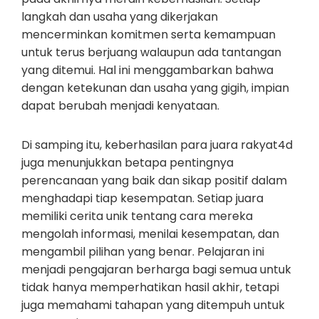
langkah dan usaha yang dikerjakan
mencerminkan komitmen serta kemampuan
untuk terus berjuang walaupun ada tantangan
yang ditemui. Hal ini menggambarkan bahwa
dengan ketekunan dan usaha yang gigih, impian
dapat berubah menjadi kenyataan.
Di samping itu, keberhasilan para juara rakyat4d
juga menunjukkan betapa pentingnya
perencanaan yang baik dan sikap positif dalam
menghadapi tiap kesempatan. Setiap juara
memiliki cerita unik tentang cara mereka
mengolah informasi, menilai kesempatan, dan
mengambil pilihan yang benar. Pelajaran ini
menjadi pengajaran berharga bagi semua untuk
tidak hanya memperhatikan hasil akhir, tetapi
juga memahami tahapan yang ditempuh untuk