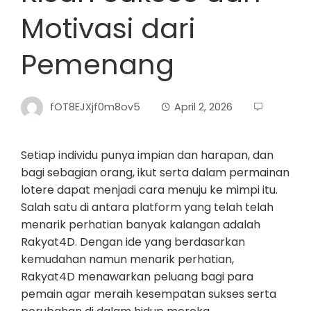
Motivasi dari
Pemenang
fOT8EJXjf0m8ov5
April 2, 2026
Setiap individu punya impian dan harapan, dan
bagi sebagian orang, ikut serta dalam permainan
lotere dapat menjadi cara menuju ke mimpi itu.
Salah satu di antara platform yang telah telah
menarik perhatian banyak kalangan adalah
Rakyat4D. Dengan ide yang berdasarkan
kemudahan namun menarik perhatian,
Rakyat4D menawarkan peluang bagi para
pemain agar meraih kesempatan sukses serta