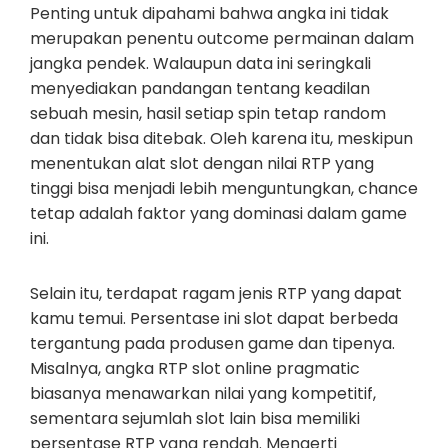
Penting untuk dipahami bahwa angka ini tidak
merupakan penentu outcome permainan dalam
jangka pendek. Walaupun data ini seringkali
menyediakan pandangan tentang keadilan
sebuah mesin, hasil setiap spin tetap random
dan tidak bisa ditebak. Oleh karena itu, meskipun
menentukan alat slot dengan nilai RTP yang
tinggi bisa menjadi lebih menguntungkan, chance
tetap adalah faktor yang dominasi dalam game
ini.
Selain itu, terdapat ragam jenis RTP yang dapat
kamu temui. Persentase ini slot dapat berbeda
tergantung pada produsen game dan tipenya.
Misalnya, angka RTP slot online pragmatic
biasanya menawarkan nilai yang kompetitif,
sementara sejumlah slot lain bisa memiliki
persentase RTP yang rendah. Mengerti