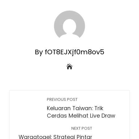
By fOT8EJXjf0m8ov5
PREVIOUS POST
Keluaran Taiwan: Trik
Cerdas Melihat Live Draw
NEXT POST
Wargatogel: Strategi Pintar