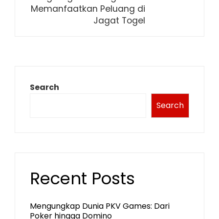
Memanfaatkan Peluang di
Jagat Togel
Search
Search
Recent Posts
Mengungkap Dunia PKV Games: Dari
Poker hingga Domino