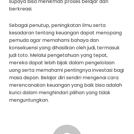
supaya bisa menikmati proses belajar dan
berkreasi.
Sebagai penutup, peningkatan ilmu serta
kesadaran tentang keuangan dapat menopang
pemuda agar memahami bahaya dan
konsekuensi yang dihasilkan oleh judi, termasuk
judi toto. Melalui pengetahuan yang tepat,
mereka dapat lebih bijak dalam pengelolaan
uang serta memahami pentingnya investasi bagi
masa depan. Belajar diri sendiri mengenai cara
merencanakan keuangan yang baik bisa adalah
kunci dalam menghindari pilihan yang tidak
menguntungkan.