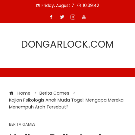
Skip
Friday, August 7
10:39:43
to
content
DONGARLOCK.COM
Home
Berita Games
Kajian Psikologis Anak Muda Togel: Mengapa Mereka
Menempuh Arah Tersebut?
BERITA GAMES