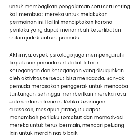
untuk membagikan pengalaman seru seru sering
kali membuat mereka untuk melakukan
permainan ini. Hal ini menciptakan korona
perilaku yang dapat menambah keterlibatan
dalam judi di antara pemuda.
Akhirnya, aspek psikologis juga mempengaruhi
keputusan pemuda untuk ikut lotere.
Ketegangan dan ketegangan yang disuguhkan
oleh aktivitas tersebut bisa menggoda. Banyak
pemuda merasakan penggerak untuk mencoba
tantangan, sehingga memberikan mereka rasa
euforia dan adrenalin. Ketika kesiangan
dirasakan, meskipun jarang, itu dapat
menambah perilaku tersebut dan memotivasi
mereka untuk terus bermain, mencari peluang
lain untuk meraih nasib baik.