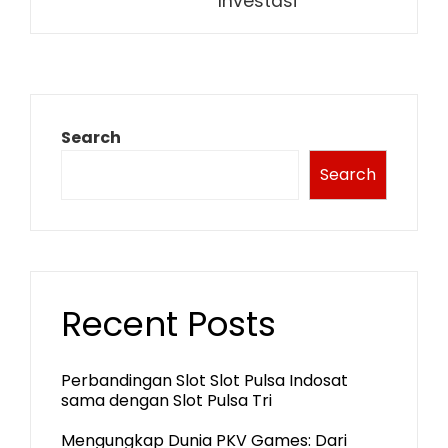
Investasi
Search
Search
Recent Posts
Perbandingan Slot Slot Pulsa Indosat
sama dengan Slot Pulsa Tri
Mengungkap Dunia PKV Games: Dari