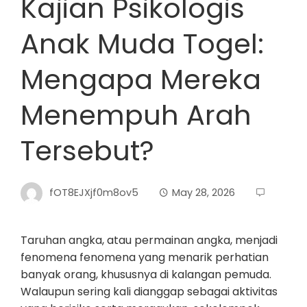
Kajian Psikologis
Anak Muda Togel:
Mengapa Mereka
Menempuh Arah
Tersebut?
fOT8EJXjf0m8ov5
May 28, 2026
Taruhan angka, atau permainan angka, menjadi
fenomena fenomena yang menarik perhatian
banyak orang, khususnya di kalangan pemuda.
Walaupun sering kali dianggap sebagai aktivitas