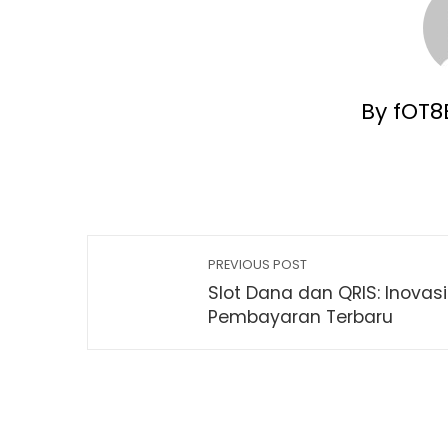
By fOT
PREVIOUS POST
Slot Dana dan QRIS: Inovasi
Pembayaran Terbaru