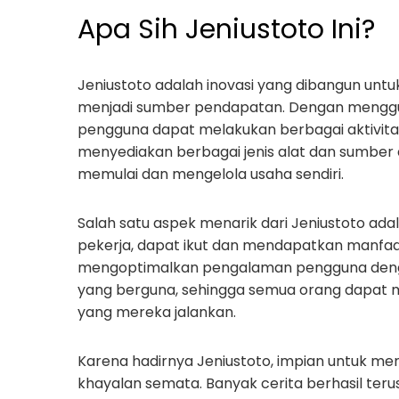
Apa Sih Jeniustoto Ini?
Jeniustoto adalah inovasi yang dibangun u
menjadi sumber pendapatan. Dengan menggun
pengguna dapat melakukan berbagai aktivitas
menyediakan berbagai jenis alat dan sumb
memulai dan mengelola usaha sendiri.
Salah satu aspek menarik dari Jeniustoto adal
pekerja, dapat ikut dan mendapatkan manfaat 
mengoptimalkan pengalaman pengguna denga
yang berguna, sehingga semua orang dapat m
yang mereka jalankan.
Karena hadirnya Jeniustoto, impian untuk me
khayalan semata. Banyak cerita berhasil ter