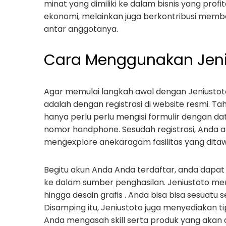
minat yang dimiliki ke dalam bisnis yang pro
ekonomi, melainkan juga berkontribusi mem
antar anggotanya.
Cara Menggunakan Jeni
Agar memulai langkah awal dengan Jeniustoto
adalah dengan registrasi di website resmi. T
hanya perlu perlu mengisi formulir dengan da
nomor handphone. Sesudah registrasi, Anda a
mengexplore anekaragam fasilitas yang ditaw
Begitu akun Anda Anda terdaftar, anda dapa
ke dalam sumber penghasilan. Jeniustoto memi
hingga desain grafis . Anda bisa bisa sesuatu 
Disamping itu, Jeniustoto juga menyediakan 
Anda mengasah skill serta produk yang akan 