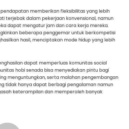
pendapatan memberikan fleksibilitas yang lebih
apati terjebak dalam pekerjaan konvensional, namun
reka dapat mengatur jam dan cara kerja mereka.
gkinkan beberapa penggemar untuk berkompetisi
hasilkan hasil, menciptakan mode hidup yang lebih
enghasilan dapat memperluas komunitas social
unitas hobi senada bisa menyediakan pintu bagi
saling menguntungkan, serta malahan pengembangan
rang tidak hanya dapat berbagi pengalaman namun
ngasah keterampilan dan memperoleh banyak