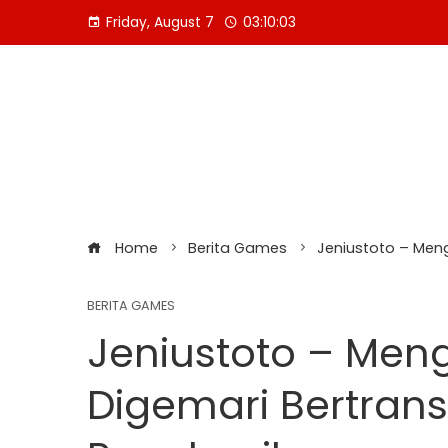
Skip
Friday, August 7
03:10:04
to
content
Home
Berita Games
Jeniustoto – Meng
BERITA GAMES
Jeniustoto – Men
Digemari Bertran