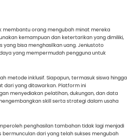
ntuk membantu orang mengubah minat mereka
akan kemampuan dan ketertarikan yang dimiliki,
 yang bisa menghasilkan uang. Jeniustoto
er daya yang mempermudah pengguna untuk
ah metode inklusif. Siapapun, termasuk siswa hingga
dari yang ditawarkan. Platform ini
n menyediakan pelatihan, dukungan, dan data
engembangkan skill serta strategi dalam usaha
mperoleh penghasilan tambahan tidak lagi menjadi
us bermunculan dari yang telah sukses mengubah