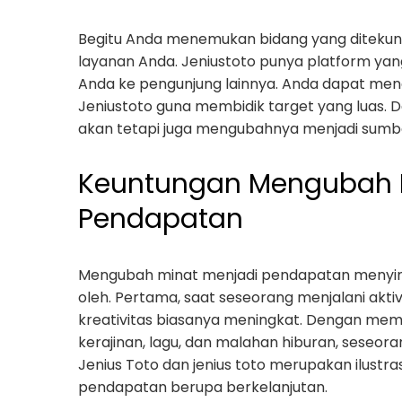
Begitu Anda menemukan bidang yang ditekuni
layanan Anda. Jeniustoto punya platform 
Anda ke pengunjung lainnya. Anda dapat meng
Jeniustoto guna membidik target yang luas. D
akan tetapi juga mengubahnya menjadi sumbe
Keuntungan Mengubah K
Pendapatan
Mengubah minat menjadi pendapatan menyim
oleh. Pertama, saat seseorang menjalani aktiv
kreativitas biasanya meningkat. Dengan mema
kerajinan, lagu, dan malahan hiburan, seseor
Jenius Toto dan jenius toto merupakan ilust
pendapatan berupa berkelanjutan.