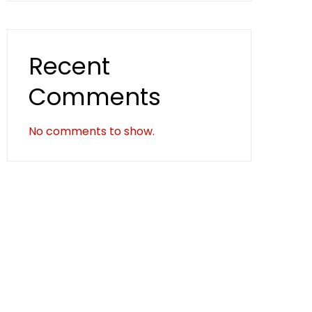
Recent
Comments
No comments to show.