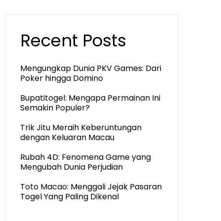
Recent Posts
Mengungkap Dunia PKV Games: Dari
Poker hingga Domino
Bupatitogel: Mengapa Permainan Ini
Semakin Populer?
Trik Jitu Meraih Keberuntungan
dengan Keluaran Macau
Rubah 4D: Fenomena Game yang
Mengubah Dunia Perjudian
Toto Macao: Menggali Jejak Pasaran
Togel Yang Paling Dikenal