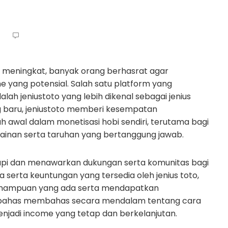
n meningkat, banyak orang berhasrat agar
e yang potensial. Salah satu platform yang
 jeniustoto yang lebih dikenal sebagai jenius
ng baru, jeniustoto memberi kesempatan
 awal dalam monetisasi hobi sendiri, terutama bagi
inan serta taruhan yang bertanggung jawab.
tapi dan menawarkan dukungan serta komunitas bagi
erta keuntungan yang tersedia oleh jenius toto,
emampuan yang ada serta mendapatkan
mbahas membahas secara mendalam tentang cara
jadi income yang tetap dan berkelanjutan.