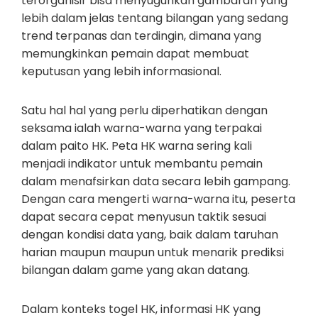
terorganisir bisa menyuguhkan gambaran yang
lebih dalam jelas tentang bilangan yang sedang
trend terpanas dan terdingin, dimana yang
memungkinkan pemain dapat membuat
keputusan yang lebih informasional.
Satu hal hal yang perlu diperhatikan dengan
seksama ialah warna-warna yang terpakai
dalam paito HK. Peta HK warna sering kali
menjadi indikator untuk membantu pemain
dalam menafsirkan data secara lebih gampang.
Dengan cara mengerti warna-warna itu, peserta
dapat secara cepat menyusun taktik sesuai
dengan kondisi data yang, baik dalam taruhan
harian maupun maupun untuk menarik prediksi
bilangan dalam game yang akan datang.
Dalam konteks togel HK, informasi HK yang