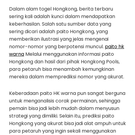
Dalam alam togel Hongkong, berita terbaru
sering kali adalah kunci dalam mendapatkan
keberhasilan. Salah satu sumber data yang
sering dicari adalah paito Hongkong, yang
memberikan ilustrasi yang jelas mengenai
nomor-nomor yang berpotensi muncul.
paito hk
warna
Melalui menggunakan informasi paito
Hongkong dan hasil dari pihak Hongkong Pools,
para petaruh bisa menambah kemungkinan
mereka dalam memprediksi nomor yang akurat.
Keberadaan paito HK warna pun sangat berguna
untuk menganalisis corak permainan, sehingga
pemain bisa jadi lebih mudah dalam menyusun
strategi yang dimiliki. Selain itu, prediksi paito
Hongkong yang akurat bisa jadi alat ampuh untuk
para petaruh yang ingin sekali menggunakan