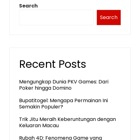
Search
Search
Recent Posts
Mengungkap Dunia PKV Games: Dari
Poker hingga Domino
Bupatitogel: Mengapa Permainan Ini
Semakin Populer?
Trik Jitu Meraih Keberuntungan dengan
Keluaran Macau
Rubah 4D: Fenomena Game yang