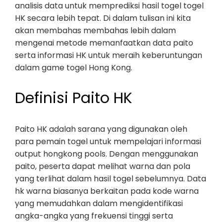
analisis data untuk memprediksi hasil togel togel
HK secara lebih tepat. Di dalam tulisan ini kita
akan membahas membahas lebih dalam
mengenai metode memanfaatkan data paito
serta informasi HK untuk meraih keberuntungan
dalam game togel Hong Kong.
Definisi Paito HK
Paito HK adalah sarana yang digunakan oleh
para pemain togel untuk mempelajari informasi
output hongkong pools. Dengan menggunakan
paito, peserta dapat melihat warna dan pola
yang terlihat dalam hasil togel sebelumnya. Data
hk warna biasanya berkaitan pada kode warna
yang memudahkan dalam mengidentifikasi
angka-angka yang frekuensi tinggi serta