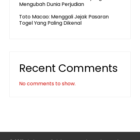
Mengubah Dunia Perjudian
Toto Macao: Menggali Jejak Pasaran
Togel Yang Paling Dikenal
Recent Comments
No comments to show.