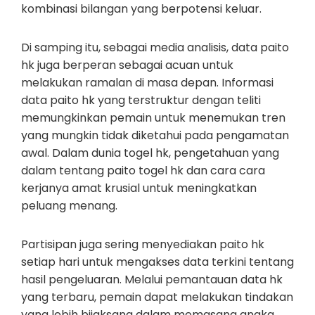
kombinasi bilangan yang berpotensi keluar.
Di samping itu, sebagai media analisis, data paito
hk juga berperan sebagai acuan untuk
melakukan ramalan di masa depan. Informasi
data paito hk yang terstruktur dengan teliti
memungkinkan pemain untuk menemukan tren
yang mungkin tidak diketahui pada pengamatan
awal. Dalam dunia togel hk, pengetahuan yang
dalam tentang paito togel hk dan cara cara
kerjanya amat krusial untuk meningkatkan
peluang menang.
Partisipan juga sering menyediakan paito hk
setiap hari untuk mengakses data terkini tentang
hasil pengeluaran. Melalui pemantauan data hk
yang terbaru, pemain dapat melakukan tindakan
yang lebih bijaksana dalam memasang angka.