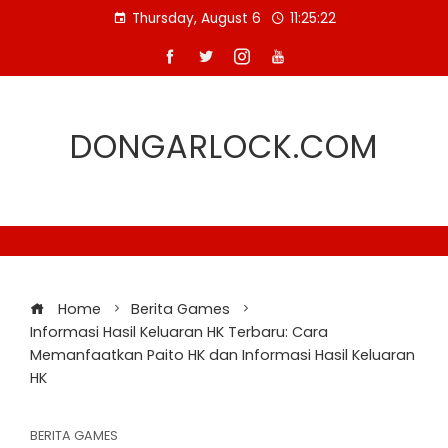
Skip
Thursday, August 6
11:25:22
to
content
DONGARLOCK.COM
Home
Berita Games
Informasi Hasil Keluaran HK Terbaru: Cara
Memanfaatkan Paito HK dan Informasi Hasil Keluaran
HK
BERITA GAMES