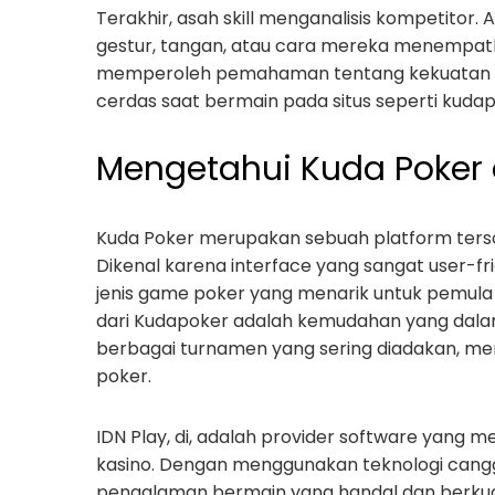
Terakhir, asah skill menganalisis kompetitor. 
gestur, tangan, atau cara mereka menempatka
memperoleh pemahaman tentang kekuatan ta
cerdas saat bermain pada situs seperti kudap
Mengetahui Kuda Poker 
Kuda Poker merupakan sebuah platform tersoh
Dikenal karena interface yang sangat user-
jenis game poker yang menarik untuk pemul
dari Kudapoker adalah kemudahan yang dalam
berbagai turnamen yang sering diadakan, men
poker.
IDN Play, di, adalah provider software yang
kasino. Dengan menggunakan teknologi canggi
pengalaman bermain yang handal dan berkuali