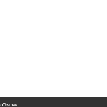
shThemes