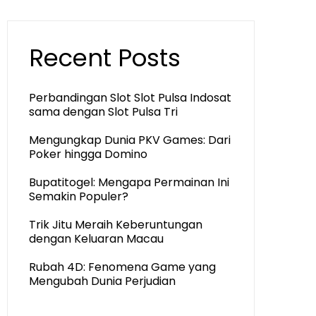
Recent Posts
Perbandingan Slot Slot Pulsa Indosat
sama dengan Slot Pulsa Tri
Mengungkap Dunia PKV Games: Dari
Poker hingga Domino
Bupatitogel: Mengapa Permainan Ini
Semakin Populer?
Trik Jitu Meraih Keberuntungan
dengan Keluaran Macau
Rubah 4D: Fenomena Game yang
Mengubah Dunia Perjudian