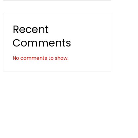
Recent
Comments
No comments to show.