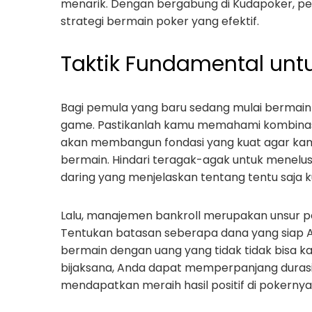
menarik. Dengan bergabung di Kudapoker, p
strategi bermain poker yang efektif.
Taktik Fundamental unt
Bagi pemula yang baru sedang mulai bermain I
game. Pastikanlah kamu memahami kombinasi 
akan membangun fondasi yang kuat agar ka
bermain. Hindari teragak-agak untuk menelus
daring yang menjelaskan tentang tentu saja k
Lalu, manajemen bankroll merupakan unsur pe
Tentukan batasan seberapa dana yang siap 
bermain dengan uang yang tidak tidak bisa k
bijaksana, Anda dapat memperpanjang duras
mendapatkan meraih hasil positif di pokernya