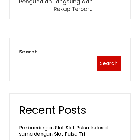
Pengundian Langsung dan
Rekap Terbaru
Search
Search
Recent Posts
Perbandingan Slot Slot Pulsa Indosat
sama dengan Slot Pulsa Tri