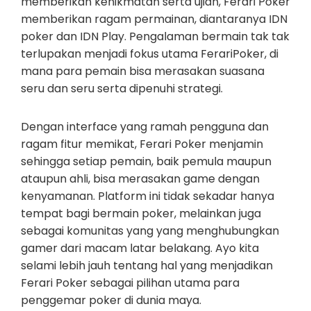
memberikan kenikmatan serta ujian, Ferari Poker
memberikan ragam permainan, diantaranya IDN
poker dan IDN Play. Pengalaman bermain tak tak
terlupakan menjadi fokus utama FerariPoker, di
mana para pemain bisa merasakan suasana
seru dan seru serta dipenuhi strategi.
Dengan interface yang ramah pengguna dan
ragam fitur memikat, Ferari Poker menjamin
sehingga setiap pemain, baik pemula maupun
ataupun ahli, bisa merasakan game dengan
kenyamanan. Platform ini tidak sekadar hanya
tempat bagi bermain poker, melainkan juga
sebagai komunitas yang yang menghubungkan
gamer dari macam latar belakang. Ayo kita
selami lebih jauh tentang hal yang menjadikan
Ferari Poker sebagai pilihan utama para
penggemar poker di dunia maya.