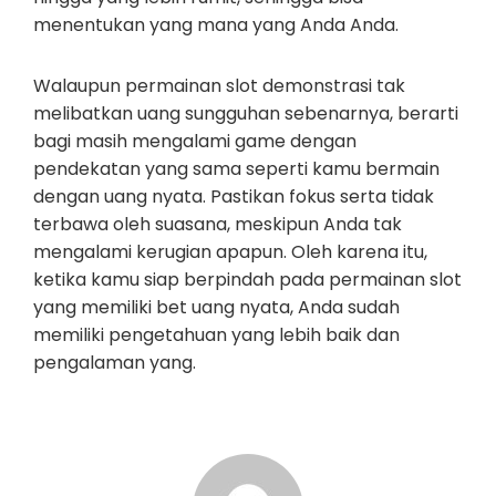
menentukan yang mana yang Anda Anda.
Walaupun permainan slot demonstrasi tak
melibatkan uang sungguhan sebenarnya, berarti
bagi masih mengalami game dengan
pendekatan yang sama seperti kamu bermain
dengan uang nyata. Pastikan fokus serta tidak
terbawa oleh suasana, meskipun Anda tak
mengalami kerugian apapun. Oleh karena itu,
ketika kamu siap berpindah pada permainan slot
yang memiliki bet uang nyata, Anda sudah
memiliki pengetahuan yang lebih baik dan
pengalaman yang.