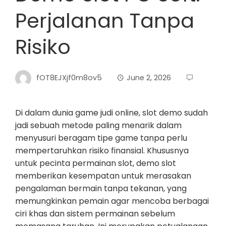
Perjalanan Tanpa
Risiko
fOT8EJXjf0m8ov5
June 2, 2026
Di dalam dunia game judi online, slot demo sudah
jadi sebuah metode paling menarik dalam
menyusuri beragam tipe game tanpa perlu
mempertaruhkan risiko finansial. Khususnya
untuk pecinta permainan slot, demo slot
memberikan kesempatan untuk merasakan
pengalaman bermain tanpa tekanan, yang
memungkinkan pemain agar mencoba berbagai
ciri khas dan sistem permainan sebelum