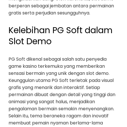
berperan sebagai jembatan antara permainan
gratis serta perjudian sesungguhnya.
Kelebihan PG Soft dalam
Slot Demo
PG Soft dikenal sebagai salah satu penyedia
game kasino terkemuka yang memberikan
sensasi bermain yang unik dengan slot demo.
Keunggulan utama PG Soft terletak pada visual
grafis yang menarik dan interaktif. Setiap
permainan dibuat dengan detail yang tinggi dan
animasi yang sangat halus, menjadikan
pengalaman bermain semakin menyenangkan.
Selain itu, tema beraneka ragam dan inovatif
membuat pemain nyaman berlama-lama