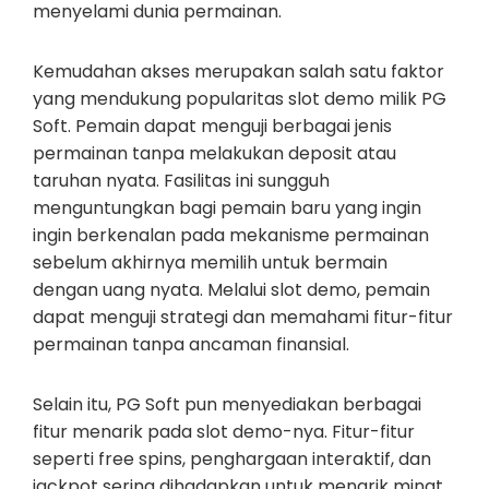
menyelami dunia permainan.
Kemudahan akses merupakan salah satu faktor
yang mendukung popularitas slot demo milik PG
Soft. Pemain dapat menguji berbagai jenis
permainan tanpa melakukan deposit atau
taruhan nyata. Fasilitas ini sungguh
menguntungkan bagi pemain baru yang ingin
ingin berkenalan pada mekanisme permainan
sebelum akhirnya memilih untuk bermain
dengan uang nyata. Melalui slot demo, pemain
dapat menguji strategi dan memahami fitur-fitur
permainan tanpa ancaman finansial.
Selain itu, PG Soft pun menyediakan berbagai
fitur menarik pada slot demo-nya. Fitur-fitur
seperti free spins, penghargaan interaktif, dan
jackpot sering dihadapkan untuk menarik minat