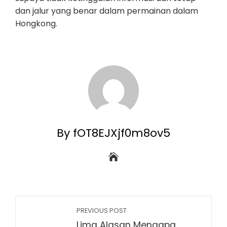
dan jalur yang benar dalam permainan dalam
Hongkong.
By fOT8EJXjf0m8ov5
PREVIOUS POST
Lima Alasan Mengapa