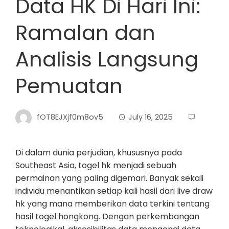
Data HK Di Hari Ini:
Ramalan dan
Analisis Langsung
Pemuatan
fOT8EJXjf0m8ov5
July 16, 2025
Di dalam dunia perjudian, khususnya pada
Southeast Asia, togel hk menjadi sebuah
permainan yang paling digemari. Banyak sekali
individu menantikan setiap kali hasil dari live draw
hk yang mana memberikan data terkini tentang
hasil togel hongkong. Dengan perkembangan