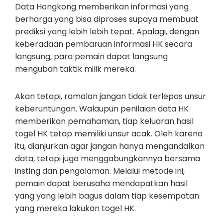
Data Hongkong memberikan informasi yang
berharga yang bisa diproses supaya membuat
prediksi yang lebih lebih tepat. Apalagi, dengan
keberadaan pembaruan informasi HK secara
langsung, para pemain dapat langsung
mengubah taktik milik mereka.
Akan tetapi, ramalan jangan tidak terlepas unsur
keberuntungan. Walaupun penilaian data HK
memberikan pemahaman, tiap keluaran hasil
togel HK tetap memiliki unsur acak. Oleh karena
itu, dianjurkan agar jangan hanya mengandalkan
data, tetapi juga menggabungkannya bersama
insting dan pengalaman. Melalui metode ini,
pemain dapat berusaha mendapatkan hasil
yang yang lebih bagus dalam tiap kesempatan
yang mereka lakukan togel HK.