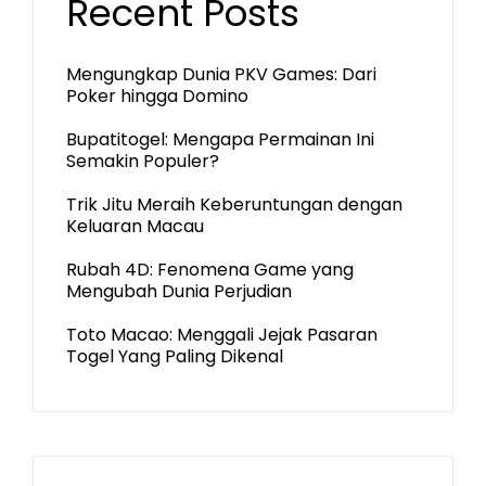
Recent Posts
Mengungkap Dunia PKV Games: Dari
Poker hingga Domino
Bupatitogel: Mengapa Permainan Ini
Semakin Populer?
Trik Jitu Meraih Keberuntungan dengan
Keluaran Macau
Rubah 4D: Fenomena Game yang
Mengubah Dunia Perjudian
Toto Macao: Menggali Jejak Pasaran
Togel Yang Paling Dikenal