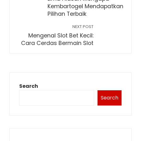
Kembartogel Mendapatkan
Pilihan Terbaik
NEXT POST
Mengenal Slot Bet Kecil:
Cara Cerdas Bermain Slot
Search
Search