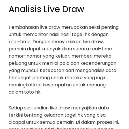
Analisis Live Draw
Pembahasan live draw merupakan seksi penting
untuk memonitor hasil hasil togel hk dengan
real-time. Dengan menyaksikan live draw,
pemain dapat menyaksikan secara real-time
nomor-nomor yang keluar, memberi mereka
peluang untuk menilai pola dan kecenderungan
yang muncul. Ketepatan dari menganalisis data
hk sangat penting untuk mereka yang ingin
meningkatkan kesempatan untuk menang
dalam toto hk.
Setiap sesi undian live draw menyajikan data
terkini tentang keluaran togel hk yang bisa
dicapai untuk semua pemain. Di dalam proses ini,