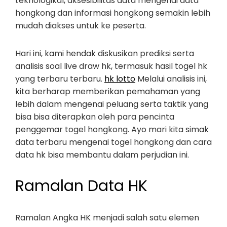
teknologikal, aksesibilitas data mengenai data
hongkong dan informasi hongkong semakin lebih
mudah diakses untuk ke peserta.
Hari ini, kami hendak diskusikan prediksi serta
analisis soal live draw hk, termasuk hasil togel hk
yang terbaru terbaru.
hk lotto
Melalui analisis ini,
kita berharap memberikan pemahaman yang
lebih dalam mengenai peluang serta taktik yang
bisa bisa diterapkan oleh para pencinta
penggemar togel hongkong. Ayo mari kita simak
data terbaru mengenai togel hongkong dan cara
data hk bisa membantu dalam perjudian ini.
Ramalan Data HK
Ramalan Angka HK menjadi salah satu elemen