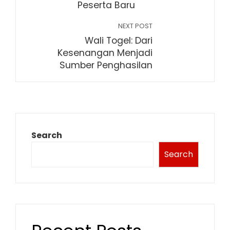
Peserta Baru
NEXT POST
Wali Togel: Dari
Kesenangan Menjadi
Sumber Penghasilan
Search
Search