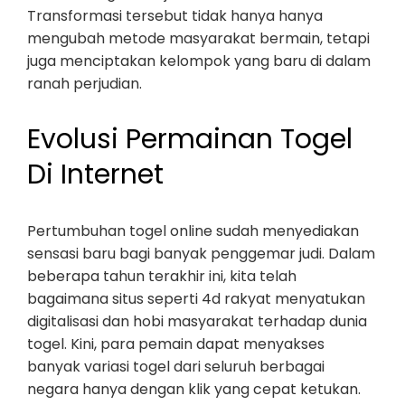
Transformasi tersebut tidak hanya hanya
mengubah metode masyarakat bermain, tetapi
juga menciptakan kelompok yang baru di dalam
ranah perjudian.
Evolusi Permainan Togel
Di Internet
Pertumbuhan togel online sudah menyediakan
sensasi baru bagi banyak penggemar judi. Dalam
beberapa tahun terakhir ini, kita telah
bagaimana situs seperti 4d rakyat menyatukan
digitalisasi dan hobi masyarakat terhadap dunia
togel. Kini, para pemain dapat menyakses
banyak variasi togel dari seluruh berbagai
negara hanya dengan klik yang cepat ketukan.