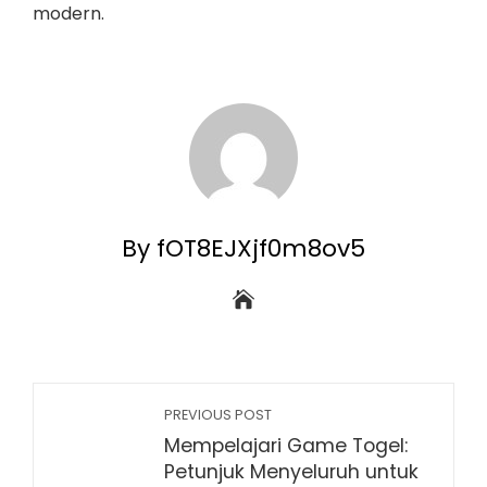
modern.
By fOT8EJXjf0m8ov5
PREVIOUS POST
Mempelajari Game Togel:
Petunjuk Menyeluruh untuk