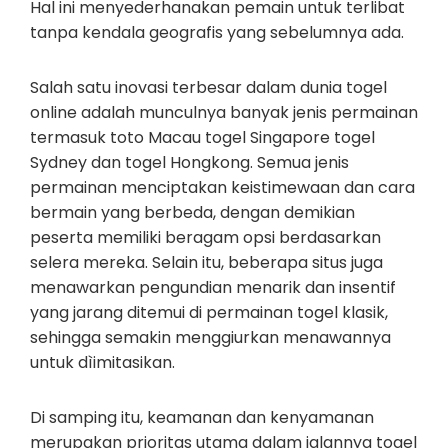
Hal ini menyederhanakan pemain untuk terlibat
tanpa kendala geografis yang sebelumnya ada.
Salah satu inovasi terbesar dalam dunia togel
online adalah munculnya banyak jenis permainan
termasuk toto Macau togel Singapore togel
Sydney dan togel Hongkong. Semua jenis
permainan menciptakan keistimewaan dan cara
bermain yang berbeda, dengan demikian
peserta memiliki beragam opsi berdasarkan
selera mereka. Selain itu, beberapa situs juga
menawarkan pengundian menarik dan insentif
yang jarang ditemui di permainan togel klasik,
sehingga semakin menggiurkan menawannya
untuk dìimitasikan.
Di samping itu, keamanan dan kenyamanan
merupakan prioritas utama dalam jalannya togel