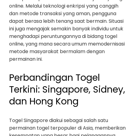
online. Melalui teknologi enkripsi yang canggih
dan metode transaksi yang aman, pengguna
dapat berasa lebih tenang saat bermain. Situasi
ini juga mengajak semakin banyak individu untuk
menghadapi peruntungannya di bidang togel
online, yang mana secara umum memodernisasi
metode masyarakat bermalam dengan
permainan ini.
Perbandingan Togel
Terkini: Singapore, Sidney,
dan Hong Kong
Togel Singapore diakui sebagai salah satu
permainan togel terpopuler di Asia, memberikan
kesempatan yang besar bagi pelanggannya