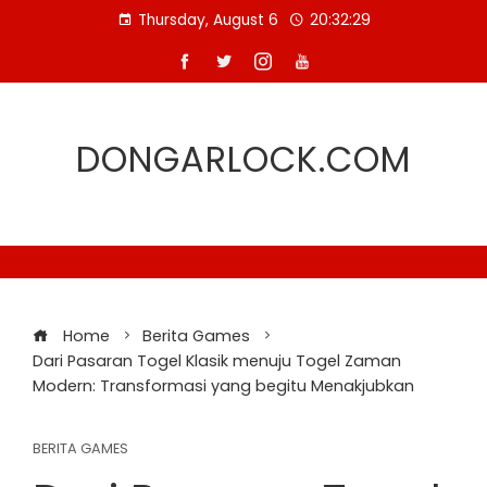
Skip
Thursday, August 6
20:32:30
to
content
DONGARLOCK.COM
Home
Berita Games
Dari Pasaran Togel Klasik menuju Togel Zaman
Modern: Transformasi yang begitu Menakjubkan
BERITA GAMES