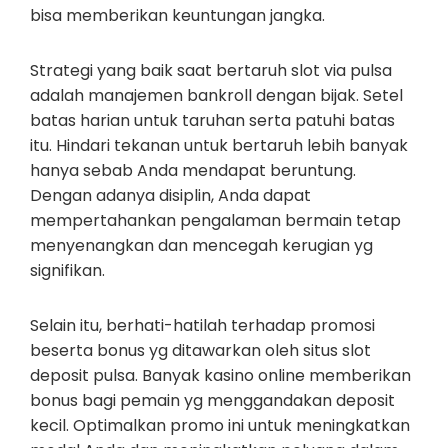
bisa memberikan keuntungan jangka.
Strategi yang baik saat bertaruh slot via pulsa
adalah manajemen bankroll dengan bijak. Setel
batas harian untuk taruhan serta patuhi batas
itu. Hindari tekanan untuk bertaruh lebih banyak
hanya sebab Anda mendapat beruntung.
Dengan adanya disiplin, Anda dapat
mempertahankan pengalaman bermain tetap
menyenangkan dan mencegah kerugian yg
signifikan.
Selain itu, berhati-hatilah terhadap promosi
beserta bonus yg ditawarkan oleh situs slot
deposit pulsa. Banyak kasino online memberikan
bonus bagi pemain yg menggandakan deposit
kecil. Optimalkan promo ini untuk meningkatkan