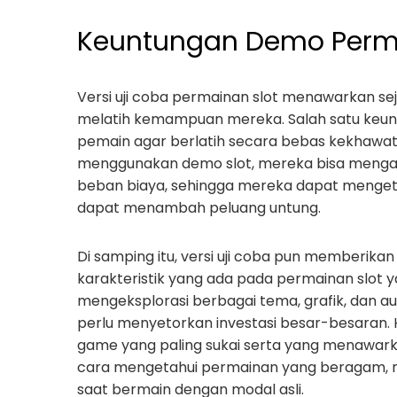
Keuntungan Demo Perma
Versi uji coba permainan slot menawarkan se
melatih kemampuan mereka. Salah satu keu
pemain agar berlatih secara bebas kekhawat
menggunakan demo slot, mereka bisa mengal
beban biaya, sehingga mereka dapat mengetah
dapat menambah peluang untung.
Di samping itu, versi uji coba pun memberik
karakteristik yang ada pada permainan slot
mengeksplorasi berbagai tema, grafik, dan au
perlu menyetorkan investasi besar-besaran. 
game yang paling sukai serta yang menawarka
cara mengetahui permainan yang beragam, 
saat bermain dengan modal asli.