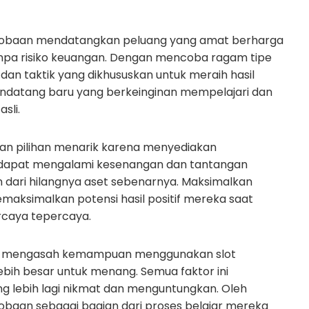
ercobaan mendatangkan peluang yang amat berharga
anpa risiko keuangan. Dengan mencoba ragam tipe
n taktik yang dikhususkan untuk meraih hasil
 pendatang baru yang berkeinginan mempelajari dan
sli.
kan pilihan menarik karena menyediakan
dapat mengalami kesenangan dan tantangan
n dari hilangnya aset sebenarnya. Maksimalkan
ksimalkan potensi hasil positif mereka saat
ercaya tepercaya.
dan mengasah kemampuan menggunakan slot
ebih besar untuk menang. Semua faktor ini
lebih lagi nikmat dan menguntungkan. Oleh
rcobaan sebagai bagian dari proses belajar mereka