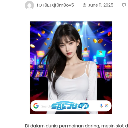
fOT8EJXjf0m8ov5
June 11, 2025
Di dalam dunia permainan daring, mesin slot d