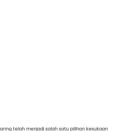
aring telah menjadi salah satu pilihan kesukaan