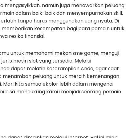
nya mengasyikkan, namun juga menawarkan peluang
ermain dalam baik-baik dan menyempurnakan skill,
erlatih tanpa harus menggunakan uang nyata. Di
yang memberikan kesempatan bagi para pemain untuk
 resiko finansial.
kamu untuk memahami mekanisme game, menguji
enis mesin slot yang tersedia. Melalui
nda dapat melatih keterampilan Anda, agar saat
pat menambah peluang untuk meraih kemenangan
 Mari kita semua ekplor lebih dalam mengenai
 ini bisa mendukung kamu menjadi seorang pemain
ng dapat dimainkan melalui internet. Hal ini mirip