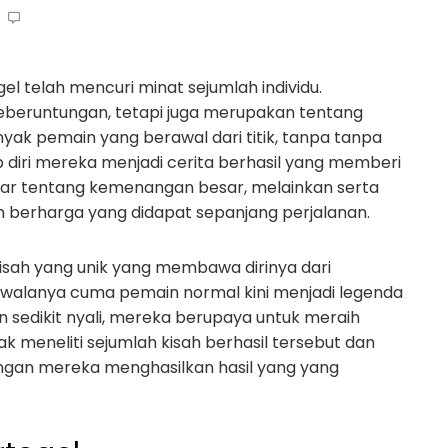
l telah mencuri minat sejumlah individu.
eberuntungan, tetapi juga merupakan tentang
nyak pemain yang berawal dari titik, tanpa tanpa
ri mereka menjadi cerita berhasil yang memberi
kedar tentang kemenangan besar, melainkan serta
an berharga yang didapat sepanjang perjalanan.
isah yang unik yang membawa dirinya dari
awalanya cuma pemain normal kini menjadi legenda
an sedikit nyali, mereka berupaya untuk meraih
ak meneliti sejumlah kisah berhasil tersebut dan
ngan mereka menghasilkan hasil yang yang