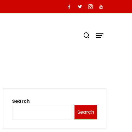
Search
Search