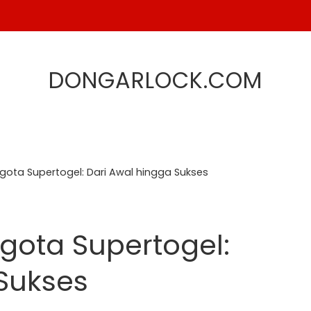
DONGARLOCK.COM
gota Supertogel: Dari Awal hingga Sukses
gota Supertogel:
Sukses