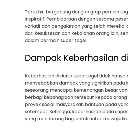
Terakhir, bergabung dengan grup pemain tog
inspiratif. Pembicaraan dengan sesama pese
variatif dan pengalaman yang telah mereka l
dari kesuksesan dan kekalahan orang lain, 
dalam bermain super togel.
Dampak Keberhasilan d
Keberhasilan di dunia supertogel tidak han
menyebabkan dampak yang signifikan pada ko
seseorang mencapai kemenangan besar yang
berbagi kebahagiaan tersebut kepada orang la
proyek sosial masyarakat, bantuan pada yan
setempat. Sehingga, keberhasilan pada super
yang mendorong bagi untuk untuk mewujudka