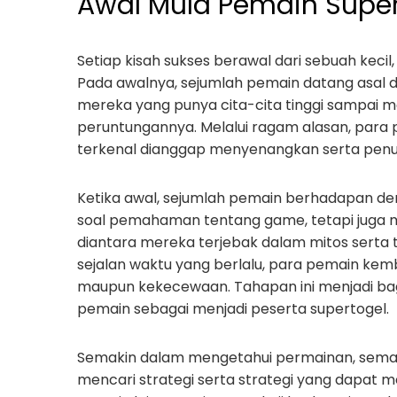
Awal Mula Pemain Super
Setiap kisah sukses berawal dari sebuah kecil
Pada awalnya, sejumlah pemain datang asal da
mereka yang punya cita-cita tinggi sampa
peruntungannya. Melalui ragam alasan, para p
terkenal dianggap menyenangkan serta pen
Ketika awal, sejumlah pemain berhadapan de
soal pemahaman tentang game, tetapi juga m
diantara mereka terjebak dalam mitos serta 
sejalan waktu yang berlalu, para pemain kemb
maupun kekecewaan. Tahapan ini menjadi bag
pemain sebagai menjadi peserta supertogel.
Semakin dalam mengetahui permainan, semakin
mencari strategi serta strategi yang dapat m