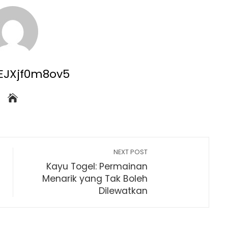
8EJXjf0m8ov5
NEXT POST
s
Kayu Togel: Permainan
Menarik yang Tak Boleh
Dilewatkan