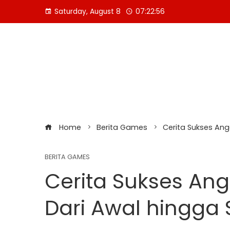
Skip
Saturday, August 8
07:22:56
to
content
Home
Berita Games
Cerita Sukses Ang
BERITA GAMES
Cerita Sukses Ang
Dari Awal hingga 