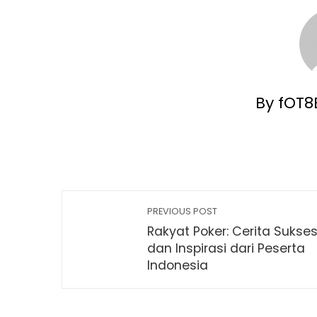
By fOT
PREVIOUS POST
Rakyat Poker: Cerita Sukse
dan Inspirasi dari Peserta
Indonesia